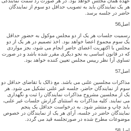
عهده‏ همان‏ مجلس‏ خواهد بود. در هر صورت‏ رد سمت‏ نمایندگی‏
هر یک‏ نمایندگان‏ باید به‏ تصویب‏ حداقل‏ دو سوم‏ از نمایندگان‏
حاضر در جلسه‏ برسد.
اصل‏56
رسمیت‏ جلسات‏ هر یک‏ از دو مجلس‏ موکول‏ به‏ حضور حداقل‏
یک‏ سوم‏ مجموع‏ اعضا خواهد بود. اخذ تصمیم‏ در هر یک‏ از دو
مجلس‏ با اکتهریت‏ اعضای‏ حاضر انجام‏ می‏ شود، بجز مواردی‏
که‏ در قانون‏ اساسی‏ به‏ نحو دیگری‏ مقرر شده‏ باشد و در صورت‏
تساوی‏ آرا نظر رییس‏ مجلس‏ تعیین‏ کننده‏ خواهد بود.
اصل‏57
مذاکرات‏ مجلسین‏ علنی‏ می‏ باشد. مع ذالک‏ با تقاضای‏ حداقل‏ دو
سوم‏ از نمایندگان‏ حاضر، جلسه‏ غیر علنی‏ تشکیل‏ می‏ شود. هر
یک‏ از مجلسین‏ مشروح‏ مذاکرات‏ نمایندگان‏ را ثبت‏ و نگهداری‏
می‏ نمایند. کلیه‏ مذاکرات‏ به‏ استثنای‏ گزارش‏ جلسات‏ غیر علنی‏،
باید چاپ‏ و منتشر شود. به‏ درخواست‏ حداقل‏ یک‏ پنجم‏
نمایندگان‏ حاضر در جلسه‏، آرای‏ هر یک‏ از نمایندگان‏ در خصوص‏
موضوعات‏ مطرح‏ شده‏ در صورتجلسه‏ قید می‏ گردد.
اصل‏58