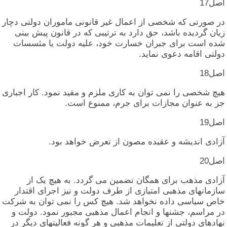
اصل‏17
در صورتی‏ که‏ شخصی‏ از اعمال‏ غیر قانونی‏ ماموران‏ دولتی‏ دچار
زیان‏ گردیده‏ باشد، حق‏ دارد به‏ ترتیبی‏ که‏ در قانون‏ پیش‏ بینی‏
شده‏ است‏ برای‏ جبران‏ خسارت‏ خود، علیه‏ دولت‏ یا مئسسات‏
دولتی‏ اقامه‏ دعوی‏ نماید.
اصل‏18
هیچ‏ شخصی‏ را نمی‏ توان‏ به‏ کاری‏ ملزم‏ و مقید نمود. کار اجباری‏
جز به‏ عنوان‏ مجازات‏ برای‏ جرم‏، ممنوع‏ است‏.
اصل‏19
آزادی‏ اندیشه‏ و عقیده‏ مصون‏ از تعرض‏ خواهد بود.
اصل‏20
آزادی‏ مذهب‏ برای‏ همگان‏ تضمین‏ می‏ گردد. به‏ هیچ‏ یک‏ از
سازمانهای‏ مذهبی‏ امتیازی‏ از طرف‏ دولت‏ و نیز اجرای‏ اقتدار
خاص‏ سیاسی‏ داده‏ نخواهد شد. هیچ‏ کس‏ را نمی‏ توان‏ به‏ شرکت‏
در مراسم‏، جشنها و انجام‏ اعمال‏ مذهبی‏ مجبور نمود. دولت‏ و
نهادهای‏ دولتی‏ از تعلیمات‏ مذهبی‏ و هر گونه‏ فعالیتهای‏ دیگر در