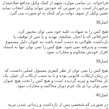
فراخواند. در تمامی‏ موارد، متهم‏ از کمک‏ وکیل‏ مدافع صلاحیتدار
برخوردار است‏. در صورتی‏ که‏ خودش‏ نتواند وکیل‏ انتخاب‏ نماید،
تعیین‏ وکیل‏ از سوی‏ دولت‏ برای‏ کمک‏ به‏ او صورت‏ می‏ گیرد.
اصل‏38
هیچ‏ کس‏ را به‏ شهادت‏ علیه‏ خود نمی‏ توان‏ مجبور کرد.
اعترافاتی‏ که‏ با اجبار، شکنجه‏، تهدید و یا ثس‏ از توقیف‏ یا
بازداشت‏ طولانی‏ به‏ دست‏ آمده‏ باشد، به‏ عنوان‏ دلیل‏ مسموع‏
نیست‏ و پذیرفته‏ نمی‏ شود. هیچ‏ کس‏ را نمی‏ توان‏ تنها به‏ استناد
اقرار خودش‏ محکوم‏ و مجازات‏ نمود.
اصل‏39
هیچ‏ کس‏ را نمی‏ توان‏ از نظر کیفری‏ مسیول‏ عملی‏ دانست‏ که‏
در زمان‏ ارتکاب‏، قانونی‏ بوده‏ و یا به‏ سبب‏ ارتکاب‏ آن‏ عمل‏، یک‏
بار محاکمه‏ و تبریه‏ گردیده‏ است‏ و هیچ‏ کس‏ را تحت‏ هیچ‏ عنوان‏
نمی‏ توان‏ برا ی‏ یک‏ جرم‏ دوبار محاکمه‏ و مجازات‏ نمود.
اصل‏40
در صورتی‏ که‏ شخصی‏ پس‏ از بازداشت‏ و زندانی‏ شدن‏ تبریه‏