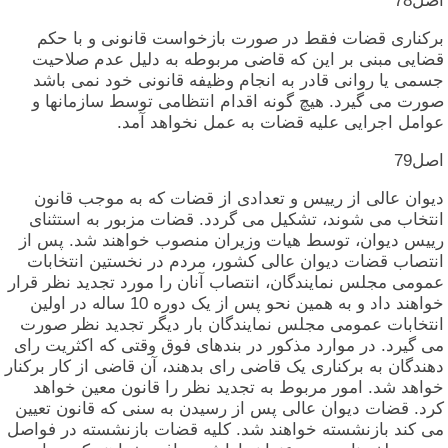
اصل‏78
برکناری‏ قضات‏ فقط در صورت‏ بازخواست‏ قانونی‏ و با حکم‏
قضایی‏ مبنی‏ بر این‏ که‏ قاضی‏ مربوطه‏ به‏ دلیل‏ عدم‏ صلاحیت‏
جسمی‏ یا روانی‏ قادر به‏ انجام‏ وظیفه‏ قانونی‏ خود نمی‏ باشد
صورت‏ می‏ گیرد. هیچ‏ گونه‏ اقدام‏ انتظامی‏ توسط سازمانها و
عوامل‏ اجرایی‏ علیه‏ قضات‏ به‏ عمل‏ نخواهد آمد.
اصل‏79
دیوان‏ عالی‏ از رییس‏ و تعدادی‏ از قضات‏ که‏ به‏ موجب‏ قانون‏
انتخاب‏ می‏ شوند، تشکیل‏ می‏ گردد. قضات‏ مزبور به‏ استثنای‏
رییس‏ دیوان‏، توسط هیات‏ وزیران‏ منصوب‏ خواهند شد. پس‏ از
انتصاب‏ قضات‏ دیوان‏ عالی‏ کشور، مردم‏ در نخستین‏ انتخابات‏
عمومی‏ مجلس‏ نمایندگان‏، انتصاب‏ آنان‏ را مورد تجدید نظر قرار
خواهند داد و به‏ همین‏ نحو پس‏ از یک‏ دوره‏ 10 ساله‏ در اولین‏
انتخابات‏ عمومی‏ مجلس‏ نمایندگان‏ بار دیگر تجدید نظر صورت‏
می‏ گیرد. در موارد مذکور در بندهای‏ فوق‏ وقتی‏ که‏ اکثریت‏ رای‏
دهندگان‏ به‏ برکناری‏ یک‏ قاضی‏ رای‏ بدهند، آن‏ قاضی‏ از کار برکنار
خواهد شد. امور مربوط به‏ تجدید نظر را قانون‏ معین‏ خواهد
کرد. قضات‏ دیوان‏ عالی‏ پس‏ از رسیدن‏ به‏ سنی‏ که‏ قانون‏ تعیین‏
می‏ کند بازنشسته‏ خواهند شد. کلیه‏ قضات‏ بازنشسته‏ در فواصل‏