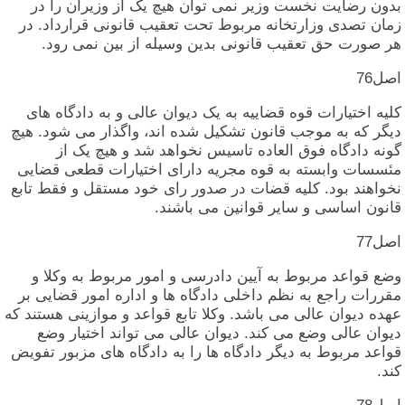
بدون‏ رضایت‏ نخست‏ وزیر نمی‏ توان‏ هیچ‏ یک‏ از وزیران‏ را در
زمان‏ تصدی‏ وزارتخانه‏ مربوط تحت‏ تعقیب‏ قانونی‏ قرارداد. در
هر صورت‏ حق‏ تعقیب‏ قانونی‏ بدین‏ وسیله‏ از بین‏ نمی‏ رود.
اصل‏76
کلیه‏ اختیارات‏ قوه‏ قضاییه‏ به‏ یک‏ دیوان‏ عالی‏ و به‏ دادگاه‏ های‏
دیگر که‏ به‏ موجب‏ قانون‏ تشکیل‏ شده‏ اند، واگذار می‏ شود. هیچ‏
گونه‏ دادگاه‏ فوق‏ العاده‏ تاسیس‏ نخواهد شد و هیچ‏ یک‏ از
مئسسات‏ وابسته‏ به‏ قوه‏ مجریه‏ دارای‏ اختیارات‏ قطعی‏ قضایی‏
نخواهند بود. کلیه‏ قضات‏ در صدور رای‏ خود مستقل‏ و فقط تابع
قانون‏ اساسی‏ و سایر قوانین‏ می‏ باشند.
اصل‏77
وضع قواعد مربوط به‏ آیین‏ دادرسی‏ و امور مربوط به‏ وکلا و
مقررات‏ راجع به‏ نظم‏ داخلی‏ دادگاه‏ ها و اداره‏ امور قضایی‏ بر
عهده‏ دیوان‏ عالی‏ می‏ باشد. وکلا تابع قواعد و موازینی‏ هستند که‏
دیوان‏ عالی‏ وضع می‏ کند. دیوان‏ عالی‏ می‏ تواند اختیار وضع
قواعد مربوط به‏ دیگر دادگاه‏ ها را به‏ دادگاه‏ های‏ مزبور تفویض‏
کند.