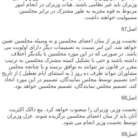
وزیران‏ باید غیر نظامی‏ باشند. هیات‏ وزیران‏ در انجام‏ امور
مربوط به‏ قوه‏ مجریه‏ به‏ طور مشترک‏ در برابر مجلسین‏
مسیولیت‏ خواهند داشت‏.
اصل‏67
نخست‏ وزیر از میان‏ اعضای‏ مجلسین‏ و به‏ وسیله‏ مجلسین‏ تعیین‏
خواهد شد. این‏ امر نسبت‏ به‏ تصمیمات‏ دیگر دارای‏ اولویت‏ می‏
باشد. در صورتی‏ که‏ در این‏ مورد مجلسین‏ با یکدیگر اختلاف‏
داشته‏ باشند و حتی‏ با تشکیل‏ کمیته‏ مشترک‏ مجلسین‏ به‏ ترتیب‏
مقرر در قانون‏ نیز نتوانند به‏ توافق‏ برسند و یا چنانچه‏ مجلس‏
مشاوران‏ نتواند ظرف‏ ده‏ روز ( به‏ استثنای‏ ایام‏ تعطیل‏ ) از تاریخ‏
اخذ تصمیم‏ توسط مجلس‏ نمایندگان‏، تصمیم‏ در این‏ مورد اتخاذ
کند، تصمیم‏ مجلس‏ نمایندگان‏، تصمیم‏ مجلسین‏ خواهد بود.
اصل‏68
نخست‏ وزیر، وزیران‏ را منصوب‏ خواهد کرد. مع ذالک‏ اکثریت‏
آنان‏ باید از میان‏ اعضای‏ مجلسین‏ برگزیده‏ شوند. عزل‏ وزیران‏
توسط نخست‏ وزیر انجام‏ می‏ شود.
اصل‏69