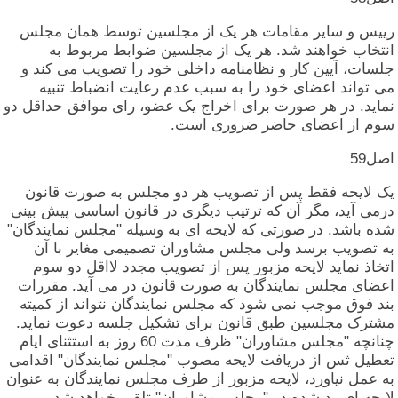
رییس‏ و سایر مقامات‏ هر یک‏ از مجلسین‏ توسط همان‏ مجلس‏
انتخاب‏ خواهند شد. هر یک‏ از مجلسین‏ ضوابط مربوط به‏
جلسات‏، آیین‏ کار و نظامنامه‏ داخلی‏ خود را تصویب‏ می‏ کند و
می‏ تواند اعضای‏ خود را به‏ سبب‏ عدم‏ رعایت‏ انضباط تنبیه‏
نماید. در هر صورت‏ برای‏ اخراج‏ یک‏ عضو، رای‏ موافق‏ حداقل‏ دو
سوم‏ از اعضای‏ حاضر ضروری‏ است‏.
اصل‏59
یک‏ لایحه‏ فقط پس‏ از تصویب‏ هر دو مجلس‏ به‏ صورت‏ قانون‏
درمی‏ آید، مگر آن‏ که‏ ترتیب‏ دیگری‏ در قانون‏ اساسی‏ پیش‏ بینی‏
شده‏ باشد. در صورتی‏ که‏ لایحه‏ ای‏ به‏ وسیله‏ "مجلس‏ نمایندگان‏"
به‏ تصویب‏ برسد ولی‏ مجلس‏ مشاوران‏ تصمیمی‏ مغایر با آن‏
اتخاذ نماید لایحه‏ مزبور پس‏ از تصویب‏ مجدد لااقل‏ دو سوم‏
اعضای‏ مجلس‏ نمایندگان‏ به‏ صورت‏ قانون‏ در می‏ آید. مقررات‏
بند فوق‏ موجب‏ نمی‏ شود که‏ مجلس‏ نمایندگان‏ نتواند از کمیته‏
مشترک‏ مجلسین‏ طبق‏ قانون‏ برای‏ تشکیل‏ جلسه‏ دعوت‏ نماید.
چنانچه‏ "مجلس‏ مشاوران‏" ظرف‏ مدت‏ 60 روز به‏ استثنای‏ ایام‏
تعطیل‏ ثس‏ از دریافت‏ لایحه‏ مصوب‏ "مجلس‏ نمایندگان‏" اقدامی‏
به‏ عمل‏ نیاورد، لایحه‏ مزبور از طرف‏ مجلس‏ نمایندگان‏ به‏ عنوان‏
لایحه‏ ای‏ رد شده‏ در "مجلس‏ مشاوران‏" تلقی‏ خواهد شد.