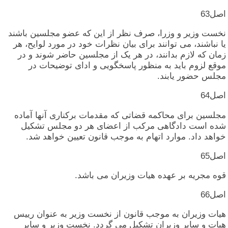
اصل‏63
نخست‏ وزیر و وزرا، صرف‏ نظر از این‏ که‏ عضو مجلسین‏ باشند
یا نباشند، می‏ توانند برای‏ بیان‏ نظرات‏ خود در مورد لوایح‏، هر
زمان‏ که‏ لازم‏ بدانند، در هر یک‏ از مجلسین‏ حاضر شوند و در
موقع لزوم‏ باید به‏ منظور پاسخگویی‏ و ادای‏ توضیحات‏ در
مجلس‏ حضور یابند.
اصل‏64
مجلسین‏ برای‏ محاکمه‏ قضاتی‏ که‏ مقدمات‏ برکناری‏ آنها آماده‏
شده‏ است‏ دادگاهی‏ مرکب‏ از اعضای‏ هر دو مجلس‏ تشکیل‏
خواهد داد. موارد اتهام‏ به‏ موجب‏ قانون‏ تعیین‏ خواهد شد.
اصل‏65
قوه‏ مجریه‏ بر عهده‏ هیات‏ وزیران‏ می‏ باشد.
اصل‏66
هیات‏ وزیران‏ به‏ موجب‏ قانون‏ از نخست‏ وزیر به‏ عنوان‏ رییس‏
هیات‏ و سایر وزیران‏ تشکیل‏ می‏ گردد. نخست‏ وزیر و سایر