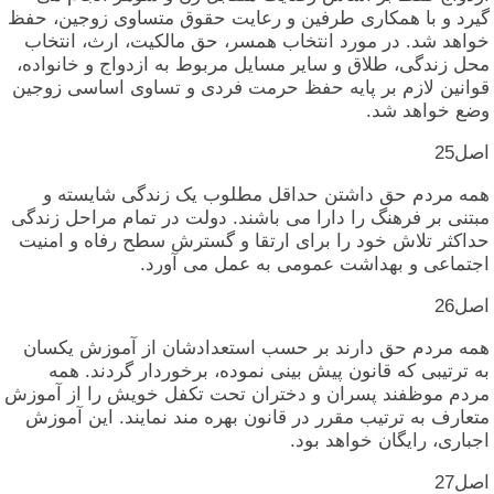
گیرد و با همکاری‏ طرفین‏ و رعایت‏ حقوق‏ متساوی‏ زوجین‏، حفظ
خواهد شد. در مورد انتخاب‏ همسر، حق‏ مالکیت‏، ارث‏، انتخاب‏
محل‏ زندگی‏، طلاق‏ و سایر مسایل‏ مربوط به‏ ازدواج‏ و خانواده‏،
قوانین‏ لازم‏ بر پایه‏ حفظ حرمت‏ فردی‏ و تساوی‏ اساسی‏ زوجین‏
وضع خواهد شد.
اصل‏25
همه‏ مردم‏ حق‏ داشتن‏ حداقل‏ مطلوب‏ یک‏ زندگی‏ شایسته‏ و
مبتنی‏ بر فرهنگ‏ را دارا می‏ باشند. دولت‏ در تمام‏ مراحل‏ زندگی‏
حداکثر تلاش‏ خود را برای‏ ارتقا و گسترش‏ سطح‏ رفاه‏ و امنیت‏
اجتماعی‏ و بهداشت‏ عمومی‏ به‏ عمل‏ می‏ آورد.
اصل‏26
همه‏ مردم‏ حق‏ دارند بر حسب‏ استعدادشان‏ از آموزش‏ یکسان‏
به‏ ترتیبی‏ که‏ قانون‏ پیش‏ بینی‏ نموده‏، برخوردار گردند. همه‏
مردم‏ موظفند پسران‏ و دختران‏ تحت‏ تکفل‏ خویش‏ را از آموزش‏
متعارف‏ به‏ ترتیب‏ مقرر در قانون‏ بهره‏ مند نمایند. این‏ آموزش‏
اجباری‏، رایگان‏ خواهد بود.
اصل‏27