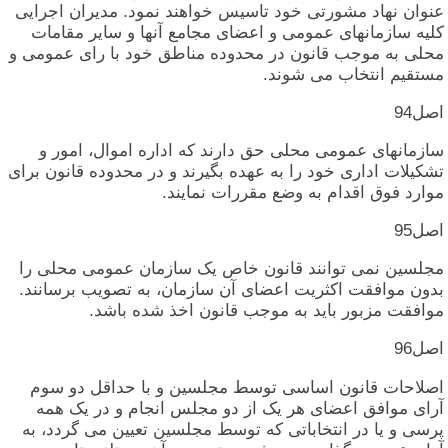
عنوان‏ نهاد مشورتی‏ خود تاسیس‏ خواهند نمود. مدیران‏ اجرایی‏
کلیه‏ سازمانهای‏ عمومی‏ و اعضای‏ مجامع آنها و سایر مقامات‏
محلی‏ به‏ موجب‏ قانون‏ در محدوده‏ مناطق‏ خود با رای‏ عمومی‏ و
مستقیم‏ انتخاب‏ می‏ شوند.
اصل‏94
سازمانهای‏ عمومی‏ محلی‏ حق‏ دارند که‏ اداره‏ اموال‏، امور و
تشکیلات‏ اداری‏ خود را به‏ عهده‏ بگیرند و در محدوده‏ قانون‏ برای‏
موارد فوق‏ اقدام‏ به‏ وضع مقررات‏ نمایند.
اصل‏95
مجلسین‏ نمی‏ توانند قانون‏ خاص‏ یک‏ سازمان‏ عمومی‏ محلی‏ را
بدون‏ موافقت‏ اکثریت‏ اعضای‏ آن‏ سازمان‏، به‏ تصویب‏ برسانند.
موافقت‏ مزبور باید به‏ موجب‏ قانون‏ اخذ شده‏ باشد.
اصل‏96
اصلاحات‏ قانون‏ اساسی‏ توسط مجلسین‏ و با حداقل‏ دو سوم‏
آرای‏ موافق‏ اعضای‏ هر یک‏ از دو مجلس‏ انجام‏ و در یک‏ همه‏
پرسی‏ و یا در انتخاباتی‏ که‏ توسط مجلسین‏ تعیین‏ می‏ گردد، به‏