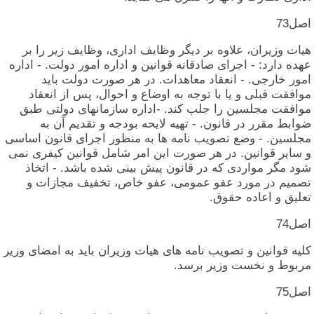
اصل‏73
هیات‏ وزیران‏، علاوه‏ بر دیگر وظایف‏ اداری‏، وظایف‏ زیر را بر
عهده‏ دارد: - اجرای‏ صادقانه‏ قوانین‏ و اداره‏ امور دولت‏. - اداره‏
امور خارجی‏. - انعقاد معاهدات‏. در هر صورت‏ دولت‏ باید
موافقت‏ قبلی‏ و یا با توجه‏ به‏ اوضاع‏ و احوال‏، پس‏ از انعقاد
موافقت‏ مجلسین‏ را جلب‏ کند. -اداره‏ سازمانهای‏ دولتی‏ طبق‏
ضوابط مقرر در قانون‏. - تهیه‏ لایحه‏ بودجه‏ و تقدیم‏ آن‏ به‏
مجلسین‏. - وضع تصویب‏ نامه‏ ها به‏ منظور اجرای‏ قانون‏ اساسی‏
و سایر قوانین‏. در هر صورت‏ این‏ امر شامل‏ قوانین‏ کیفری‏ نمی‏
شود مگر مواردی‏ که‏ در قانون‏ پیش‏ بینی‏ شده‏ باشد. - اتخاذ
تصمیم‏ در مورد عفو عمومی‏، عفو خاص‏، تخفیف‏ مجازات‏ و
تعلیق‏ و اعاده‏ حقوق‏.
اصل‏74
کلیه‏ قوانین‏ و تصویب‏ نامه‏ های‏ هیات‏ وزیران‏ باید به‏ امضای‏ وزیر
مربوط و نخست‏ وزیر برسد.
اصل‏75