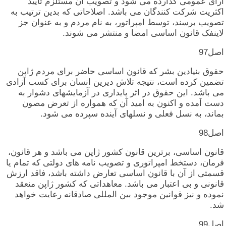
آرای‏ عمومی‏ گذارده‏ می‏ شود و تصویب‏ آن‏ مستلزم‏ تایید
اکثریت‏ شرکت‏ کنندگان‏ می‏ باشد. اصلاحاتی‏ که‏ بدین‏ ترتیب‏ به‏
تصویب‏ برسند، توسط امپراتور، به‏ نام‏ مردم‏ و به‏ عنوان‏ جز
لاینفک‏ قانون‏ اساسی‏ امضا و منتشر می‏ شوند.
اصل‏97
حقوق‏ بنیادین‏ بشر که‏ قانون‏ اساسی‏ حاضر برای‏ مردم‏ ژاپن‏
تضمین‏ کرده‏ است‏، نتیجه‏ تلاش‏ دیرین‏ انسان‏ برای‏ کسب‏ آزادی‏
می‏ باشد. این‏ حقوق‏ در اثر پایداری‏ در آزمایشهای‏ دشوار به‏
دست‏ آمده‏ و اکنون‏ به‏ امید آن‏ که‏ همواره‏ از تعرض‏ مصون‏
بماند، به‏ نسل‏ فعلی‏ و نسلهای‏ آینده‏ سپرده‏ می‏ شود.
اصل‏98
قانون‏ اساسی‏، برترین‏ قانون‏ کشور ژاپن‏ می‏ باشد و هر قانون‏،
فرمان‏، دستخط امپراتوری‏ و تصویب‏ نامه‏ های‏ دولتی‏ که‏ تمام‏ یا
قسمتی‏ از آن‏ با قانون‏ اساسی‏ تعارض‏ داشته‏ باشد، فاقد ارزش‏
قانونی‏ و بی‏ اعتبار می‏ باشد. معاهداتی‏ که‏ کشور ژاپن‏ منعقد
نموده‏ و نیز قوانین‏ موجود بین‏ المللی‏ صادقانه‏ رعایت‏ خواهد
شد.
اصل‏99