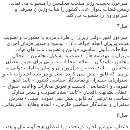
امپراتور، نخست‏ وزیر منتخب‏ مجلسین‏ را منسوب‏ می‏ نماید.
رییس‏ قضات‏ دیوان‏ عالی‏ کشور را هیات‏ وزیران‏ معرفی‏ و
امپراتور وی‏ را منسوب‏ می‏ کند.
اصل‏7
امپراتور امور دولتی‏ زیر را از طرف‏ مردم‏ با مشورت‏ و تصویب‏
هیات‏ وزیران‏ انجام‏ خواهد داد: - توشیح‏ و صدور فرمان‏ اجرای‏
اصلاحات‏ قانون‏ اساسی‏، قوانین‏ و تصویب‏ نامه‏ های‏ هیات‏
وزیران‏ و عهدنامه‏ ها. - دعوت‏ به‏ تشکیل‏ مجلسین‏. - انحلال‏
مجلس‏ نمایندگان‏. - اعلام‏ انتخابات‏ عمومی‏ برای‏ تعیین‏ اعضای‏
مجلسین‏. - تایید نصب‏ و عزل‏ وزیران‏ و سایر مقامات‏ دولتی‏ به‏
ترتیبی‏ که‏ قانون‏ پیش‏ بینی‏ کرده‏ است‏ و نیز تایید اختیارات‏ تام‏ و
استوارنامه‏ سفیران‏ و نمایندگان‏ سیاسی‏ کشور. - تایید عفو
عمومی‏ و اختصاصی‏، تخفیف‏ و تعویق‏ مجازات‏ و اعاده‏ حقوق‏. -
اعطای‏ نشانهای‏ افتخار. - تایید اسناد تصویب‏ و سایر مدارک‏
سیاسی‏ به‏ ترتیبی‏ که‏ قانون‏ پیش‏ بینی‏ نموده‏ است‏. - پذیرش‏
سفیران‏ و نمایندگان‏ سیاسی‏ خارجی‏. - انجام‏ وظایف‏ تشریفاتی‏.
اصل‏8
خاندان‏ امپراتور اجازه‏ دریافت‏ و یا اعطای‏ هیچ‏ گونه‏ مال‏ و هدیه‏