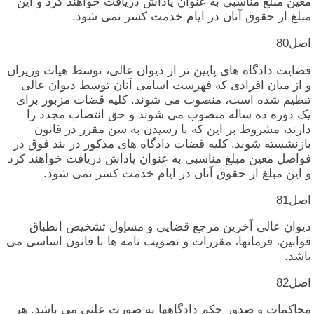
معین‏ مبلغ مناسبی‏ به‏ عنوان‏ پاداش‏ دریافت‏ خواهند کرد و این‏
مبلغ از حقوق‏ آنان‏ در ایام‏ خدمت‏ کسر نمی‏ شود.
اصل‏80
قضایت‏ دادگاه‏ های‏ پایین‏ تر از دیوان‏ عالی‏، توسط هیات‏ وزیران‏
و از میان‏ افرادی‏ که‏ فهرست‏ اسامی‏ آنان‏ توسط دیوان‏ عالی‏
تنظیم‏ شده‏ است‏، منصوب‏ می‏ شوند. کلیه‏ قضات‏ مزبور برای‏
یک‏ دوره‏ ده‏ ساله‏ منصوب‏ می‏ شوند و حق‏ انتصاب‏ مجدد را
دارند، مشروط بر این‏ که‏ با رسیدن‏ به‏ سن‏ مقرر در قانون‏
بازنشسته‏ شوند. کلیه‏ قضات‏ دادگاه‏ های‏ مذکور در بند فوق‏ در
فواصل‏ معین‏ مبلغ مناسبی‏ به‏ عنوان‏ پاداش‏ دریافت‏ خواهند کرد
و این‏ مبلغ از حقوق‏ آنان‏ در ایام‏ خدمت‏ کسر نمی‏ شود.
اصل‏81
دیوان‏ عالی‏ آخرین‏ مرجع قضایی‏ و مس‏إول‏ تشخیص‏ انطباق‏
قوانین‏، فرمانها، مقررات‏ و تصویب‏ نامه‏ ها با قانون‏ اساسی‏ می‏
باشد.
اصل‏82
محاکمات‏ و صدور حکم‏ دادگاهها به‏ صورت‏ علنی‏ می‏ باشد. هر