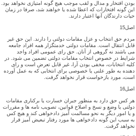
بودن‏ افتخار و مدال‏ و لقب‏ موجب‏ هیچ‏ گونه‏ امتیازی‏ نخواهد بود.
این‏ گونه‏ افتخارات‏ که‏ اعطا شده‏ یا خواهند شد، صرفا در زمان‏
حیات‏ دارندگان‏ آنها اعتبار دارند.
اصل‏15
مردم‏ حق‏ انتخاب‏ و عزل‏ مقامات‏ دولتی‏ را دارند. این‏ حق‏ غیر
قابل‏ انتقال‏ است‏. مقامات‏ دولتی‏ خدمتگزار همه‏ افراد جامعه‏
می‏ باشند نه‏ گروهی‏ از آنان‏. حق‏ رای‏ عمومی‏ افراد واجد
شرایط در خصوص‏ انتخاب‏ مقامات‏ دولتی‏ تضمین‏ می‏ شود. در
کلیه‏ انتخابات‏، مخفی‏ بودن‏ آرا، غیر قابل‏ تعرض‏ است‏ و رای‏
دهنده‏ به‏ طور علنی‏ یا خصوصی‏ برای‏ انتخابی‏ که‏ به‏ عمل‏ آورده‏
است‏، مورد بازخواست‏ قرار نخواهد گرفت‏.
اصل‏16
هر کس‏ حق‏ دارد به‏ منظور جبران‏ خسارت‏ یا برکناری‏ مقامات‏
دولتی‏ یا وضع و نسخ‏ و اصلاح‏ قوانین‏، تصویب‏ نامه‏ ها و مقررات‏
و یا امور دیگر به‏ نحو مسالمت‏ آمیز دادخواهی‏ کند و هیچ‏ کس‏
به‏ سبب‏ این‏ گونه‏ دادخواهی‏ ها مورد رفتار تبعیض‏ آمیز قرار
نخواهد گرفت‏.