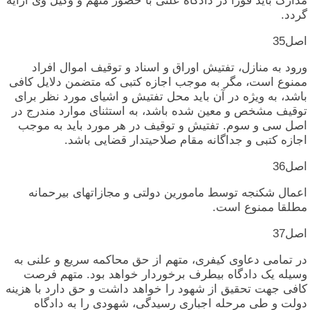
مدارک‏ باید فورا در دادگاه‏ علنی‏ با حضور متهم‏ و وکیل‏ وی‏ ارایه‏
گردد.
اصل‏35
ورود به‏ منازل‏، تفتیش‏ اوراق‏ و اسناد و توقیف‏ اموال‏ افراد
ممنوع‏ است‏، مگر به‏ موجب‏ اجازه‏ کتبی‏ که‏ متضمن‏ دلایل‏ کافی‏
باشد، به‏ ویژه‏ در آن‏ باید محل‏ تفتیش‏ و اشیای‏ مورد نظر برای‏
توقیف‏ مشخص‏ و معین‏ شده‏ باشد، به‏ استثنای‏ موارد مندرج‏ در
اصل‏ سی‏ و سوم‏. تفتیش‏ و توقیف‏ در هر مورد باید به‏ موجب‏
اجازه‏ کتبی‏ و جداگانه‏ مقام‏ صلاحیتدار قضایی‏ باشد.
اصل‏36
اعمال‏ شکنجه‏ توسط مامورین‏ دولتی‏ و مجازاتهای‏ بیرحمانه‏
مطلقا ممنوع‏ است‏.
اصل‏37
در تمامی‏ دعاوی‏ کیفری‏، متهم‏ از حق‏ محاکمه‏ سریع و علنی‏ به‏
وسیله‏ یک‏ دادگاه‏ بیطرف‏ برخوردار خواهد بود. متهم‏ فرصت‏
کافی‏ جهت‏ تحقیق‏ از شهود را خواهد داشت‏ و حق‏ دارد با هزینه‏
دولت‏ و طی‏ مرحله‏ اجباری‏ رسیدگی‏، شهودی‏ را به‏ دادگاه‏