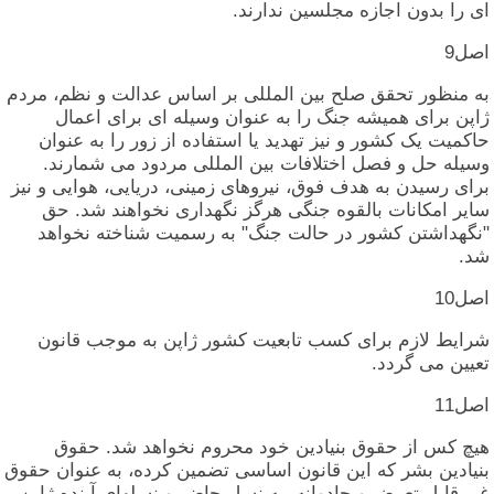
ای‏ را بدون‏ اجازه‏ مجلسین‏ ندارند.
اصل‏9
به‏ منظور تحقق‏ صلح‏ بین‏ المللی‏ بر اساس‏ عدالت‏ و نظم‏، مردم‏
ژاپن‏ برای‏ همیشه‏ جنگ‏ را به‏ عنوان‏ وسیله‏ ای‏ برای‏ اعمال‏
حاکمیت‏ یک‏ کشور و نیز تهدید یا استفاده‏ از زور را به‏ عنوان‏
وسیله‏ حل‏ و فصل‏ اختلافات‏ بین‏ المللی‏ مردود می‏ شمارند.
برای‏ رسیدن‏ به‏ هدف‏ فوق‏، نیروهای‏ زمینی‏، دریایی‏، هوایی‏ و نیز
سایر امکانات‏ بالقوه‏ جنگی‏ هرگز نگهداری‏ نخواهند شد. حق‏
"نگهداشتن‏ کشور در حالت‏ جنگ‏" به‏ رسمیت‏ شناخته‏ نخواهد
شد.
اصل‏10
شرایط لازم‏ برای‏ کسب‏ تابعیت‏ کشور ژاپن‏ به‏ موجب‏ قانون‏
تعیین‏ می‏ گردد.
اصل‏11
هیچ‏ کس‏ از حقوق‏ بنیادین‏ خود محروم‏ نخواهد شد. حقوق‏
بنیادین‏ بشر که‏ این‏ قانون‏ اساسی‏ تضمین‏ کرده‏، به‏ عنوان‏ حقوق‏
غیر قابل‏ تعرض‏ و جادوانه‏، به‏ نسل‏ حاضر و نسلهای‏ آینده‏ ژاپن‏