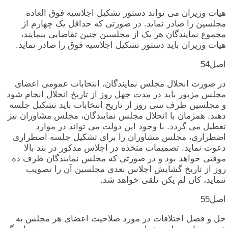
هیات‏ وزیران‏ می‏ تواند دستور تشکیل‏ اجلاسیه‏ فوق‏ العاده‏
مجلسین‏ را صادر نماید. در صورتی‏ که‏ حداقل‏ یک‏ چهارم‏ از
مجموع‏ نمایندگان‏ هر یک‏ از مجلسین‏ چنین‏ تقاضایی‏ بنمایند،
هیات‏ وزیران‏ باید دستور تشکیل‏ اجلاسیه‏ فوق‏ را صادر نماید.
اصل‏54
در صورت‏ انحلال‏ مجلس‏ نمایندگان‏، انتخابات‏ عمومی‏ اعضای‏
مجلس‏ مزبور باید در مدت‏ چهل‏ روز از تاریخ‏ انحلال‏ انجام‏ شود
و مجلسین‏ ظرف‏ سی‏ روز از تاریخ‏ انتخابات‏ باید تشکیل‏ جلسه‏
دهند. همزمان‏ با انحلال‏ مجلس‏ نمایندگان‏، مجلس‏ مشاوران‏ نیز
تعطیل‏ می‏ گردد. با وجود این‏ دولت‏ می‏ تواند در موارد
اضطراری‏، مجلس‏ مشاوران‏ را برای‏ تشکیل‏ جلسه‏ اضطراری‏
دعوت‏ نماید. تصمیمات‏ متخذه‏ در اجلاس‏ مذکور در بند بالا
موقتی‏ خواهد بود و در صورتی‏ که‏ مجلس‏ نمایندگان‏ ظرف‏ ده‏
روز از تاریخ‏ گشایش‏ اجلاس‏ بعدی‏ مجلسین‏ آن‏ را تصویب‏
ننماید، کان‏ لم‏ یکن‏ تلقی‏ خواهد شد.
اصل‏55
حل‏ و فصل‏ اختلافات‏ در مورد صلاحیت‏ اعضای‏ هر مجلس‏ به‏