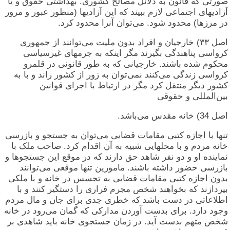
صورتی که قانون به دلائل مصالح کشوری. بهداشتی حقوق و يا
آزادیهای اجتماعی لازم ببیند که این آزادیها (منظور عبور و مرور
در مرزها) محدود شود. می‌توان آنرا محدود کرد.
اصل ۳۳) خارجیان و افراد بدون ملیت می‌توانند از جمهوری
کرواسی پناهندگی بگیرند مگر اینکه به جرمهای غیرسیاسی
محکوم شده باشند. خارجیانی که به طور قانونی در قلمرو
کرواسی زندگی می‌کنند نمی‌توان به زور از کشور راند و با به
کشور دیگر منتقل کرد مگر در ارتباط با اجرای قوانین
بین‌المللی و حقوقی
اصل 34) خانه مقدس می‌باشد.
تنها با اجازه کتبی مقامات قضایی می‌توان به جستجو و بازرسی
خانه مردم و با محلهایی شبیه به آن اقدام کرد. صاحب ملک با
نماینده او و دو نفر شاهد حق دارند که در موقع این جستجوها و
بازرسی حضور داشته باشند. مامورین تنها موقعی می‌توانند
بدون اجازه کتبی مقامات قضایی به تجسس در خانه و با ملکی
بپردازند که بخواهند شخص مجرم فراری را دستگیر کنند و با
اطلاعاتی در دست باشد که خطری جدی برای جان و مال مردم
وجود دارد. برای بدست آوردن مدارکی که گمان می‌رود در خانه
شخص متهم بدست آید. در زمان جستجوی خانه باید شاهدی بر