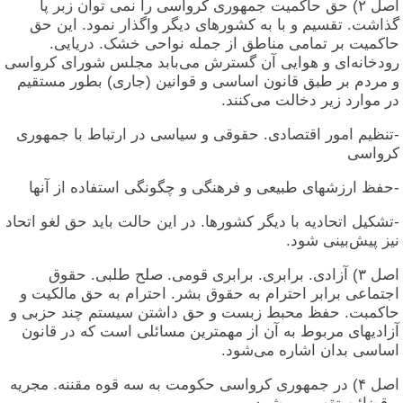
اصل ۲) حق حاکمیت جمهوری کرواسی را نمی توان زبر پا
گذاشت. تقسیم و با به کشورهای دیگر واگذار نمود. این حق
حاکمیت بر تمامی مناطق از جمله نواحی خشک. دریایی.
رودخانه‌ای و هوایی آن گسترش می‌بابد مجلس شورای کرواسی
و مردم بر طبق قانون اساسی و قوانین (جاری) بطور مستقیم
در موارد زیر دخالت می‌کنند.
-تنظیم امور اقتصادی. حقوقی و سیاسی در ارتباط با جمهوری
کرواسی
-حفظ ارزشهای طبیعی و فرهنگی و چگونگی استفاده از آنها
-تشکیل اتحادیه با دیگر کشورها. در این حالت باید حق لغو اتحاد
نیز پیش‌بینی شود.
اصل ۳) آزادی. برابری. برابری قومی. صلح طلبی. حقوق
اجتماعی برابر احترام به حقوق بشر. احترام به حق مالکیت و
حاکمبت. حفظ محبط زبست و حق داشتن سیستم چند حزبی و
آزادیهای مربوط به آن از مهمترین مسائلی است که در قانون
اساسی بدان اشاره می‌شود.
اصل ۴) در جمهوری کرواسی حکومت به سه قوه مقننه. مجریه