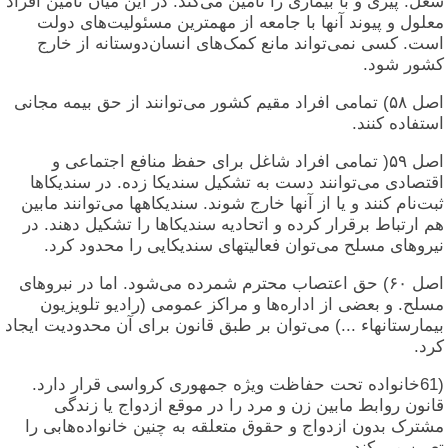
شغل. پیری و با بیماری را تأمین می‌کند. در این میان تأمین افراد
معلول و پیوند آنها با جامعه از مهمترین مسئولیت‌های دولت
است. کسی نمی‌تواند مانع کمک‌های انسان‌دوستانه از خارج
کشور شود.
اصل ۵۸) تمامی افراد مقیم کشور می‌توانند از حق بیمه مجانی
استفاده کنند.
اصل ‎)۵٩‏ تمامی افراد شاغل برای حفظ منافع اجتماعی و
اقتصادی می‌توانند دست به تشکیل سندیکا زده. در سندیکاها
ثبت‌نام کنند و یا از آنها خارج شوند. سندیکاهها می‌توانند مابین
هم ارتباط برقرار کرده و اتحادیه سندیکاها را تشکیل دهند. در
نیروهای مسلح می‌توان فعالیتهای سندیکایی را محدود کرد.
اصل ۶۰) حق اعتصاب محترم شمرده می‌شود. اما در نبروهای
مسلح. و بعضی از اداره‌ها و مراکز عمومی (رادیو تلویزیون
بیمارستانهاء ...) می‌توان بر طبق قانون برای آن محدودیت ایجاد
کرد.
(61خانواده تحت حفاظت ویژه جمهوری کرواسی قرار دارد.
قانون روابط مابین زن و مرد را در موقع ازدواج يا زندگی
مشترک بدون ازدواج و حقوق متعلقه به چنین خانواده‌هابی را
تعیین می کند.