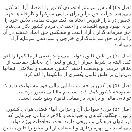
اصل ۴۹) اساس سیستم اقتصادی کشور را اقتصاد آزاد تشکیل
می‌دهند. دولت حق برابر برای تمامی شرکتها و کارخانه‌ها جهت
حضور در بازار فروش ایجاد می‌کند. دولت تمامی تلاش خود را
برای بهبود وضع اقتصادی و اجتماعی مردم کشور بکار می‌بندد.
حق سرمایه گذاری آزاد است و هیچکس حق ایجاد خدشه در آن
را ندارد. حق سرمابه‌گذاری خارجی و سوددهی سرمایه آزاد
می‌باشد.
اصل ۵۰) بر طبق قانون دولت می‌تواند بعضی از مالکیتها را لغو
کند. البته به شرط جبران ارزش واقعی آن. بخاطر حفاظت از
منافع مردمی و وضعیت امنیتی کشور. طبیعت و سلامتی انسانها
می‌توان بر طبق قانون یکسری از مالکیتها را لغو کرد.
اصل ۵۱) هر کس بر حسب توانایی مالی خود مسئولیت دارد که
به بودجه کشور کمک کند .سیستم مالیاتی کشور برحسب
توانایی مالی و برابری در مقابل قانون وضع شده است.
اصل ۵۲) دریء سواحل آن و جزایر. آبهاء فضای هوایی کشور.
زمین. جنگلها. گیاهان و حیوانات و بالاخره تمامی چیزهایی که
ارزشهای فرهنگی و تاریخی دارند تحت محافظت ویژه دولت
می‌باشند نوع بهره‌برداری و استفاده از این منابع را قانون تعیین