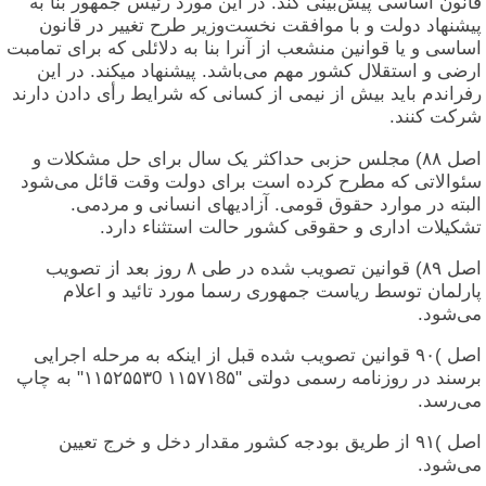
قانون اساسی پیش‌بینی کند. در این مورد رئیس جمهور بنا به
پیشنهاد دولت و با موافقت نخست‌وزیر طرح تغییر در قانون
اساسی و يا قوانین منشعب از آنرا بنا به دلائلی که برای تمامبت
ارضی و استقلال کشور مهم می‌باشد. پیشنهاد میکند. در این
رفراندم باید بیش از نیمی از کسانی که شرایط رأی دادن دارند
شرکت کنند.
اصل ۸۸) مجلس حزبی حداکثر یک سال برای حل مشکلات و
سئوالاتی که مطرح کرده است برای دولت وقت قائل می‌شود
البته در موارد حقوق قومی. آزادیهای انسانی و مردمی.
تشکیلات اداری و حقوقی کشور حالت استثناء دارد.
اصل ۸۹) قوانین تصویب شده در طی ۸ روز بعد از تصویب
پارلمان توسط ریاست جمهوری رسما مورد تائید و اعلام
می‌شود.
اصل ‎)٩۰‏ قوانین تصویب شده قبل از اينکه به مرحله اجرایی
برسند در روزنامه رسمی دولتی "۱۱۵۷۱8۵ ۱۱۵۲۵۵۳0" به چاپ
می‌رسد.
اصل ‎)٩۱‏ از طریق بودجه کشور مقدار دخل و خرج تعیین
می‌شود.