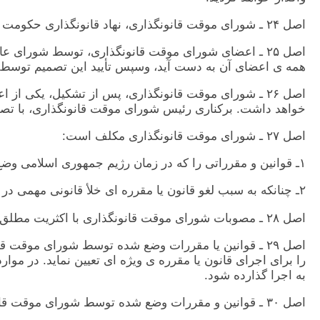
اصل ٢۴ ـ شورای موقت قانونگذاری، نهاد قانونگذاری حکومت موقت گذار ملی است و از ١۵ نفر تشکيل می شود.
اصل ٢۵ ـ اعضای شورای موقت قانونگذاری، توسط شورای 
همه ی اعضای آن به دست آيد، وسپس تأييد اين تصميم توس
اصل ٢۶ ـ شورای موقت قانونگذاری، پس از تشکيل، يکی ا
خواهد داشت. برکناری رئيس شورای موقت قانونگذاری، با تصم
اصل ٢٧ ـ شورای موقت قانونگذاری مکلف است:
١ـ قوانين و مقرراتی را که در زمان رژيم جمهوری اسلامی وضع شده و محتوای ضد بشری، تبعيض آميز يا ضد منافع ملی دارند، لغو کند،
٢ـ چنانکه به سبب لغو قانون يا مقرره ای خلأ قانونی مهمی در امور کشور پديد آيد، قانون يا مقرره ی جديدی وضع نمايد.
اصل ٢٨ ـ مصوبات شورای موقت قانونگذاری با اکثريت مطلق اعتبار می يابند. اين مصوبات بايد در روزنامه ی رسمی کشور ايران منتشر شوند.
را برای اجرای قانون يا مقرره ی ويژه ای تعيين نمايد. در 
به اجرا گذارده شود.
اصل ٣٠ ـ قوانين و مقررات وضع شده توسط شورای موقت قانونگذاری، تا حد اکثر دو سال پس از زمان اجرايی شدن معتبر خواهند بود.