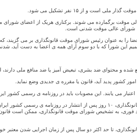
عالی موقت برگمارده می شوند. برکناری هريک از اعضای شورای موق
ط شورای عالی موقت شدنی است.
ز اعضا را به عنوان رئيس شورای موقت قانونگذاری بر می گزيند،
يم اين شورا که با دو سوم آرای همه ی اعضا به دست آيد، شدن
اصل ٢٩ ـ قوانين يا مقررات وضع شده توسط شورای موقت قانونگذاری، ١٠ روز پس از ا
موارد فوری، به تشخيص شورای موقت قانونگذاری، ممکن است قانون