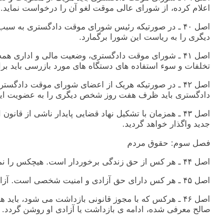
اعلام کرده، از شورای عالی موقت لغو آن را درخواست نمايد.
ديگری را به رياست اين شورا برگمارد.
اصل ۴١ ـ شورای موقت دادگستری، وضعيت مالی و اداری
تخلفات و سوء استفاده های دستگاه های مورد بازرسی بايد بر
اصل ۴٢ ـ در صورتيکه هريک از اعضای شورای موقت دادگ
دادگستری بايد ظرف هفت روز شخص ديگری را به عضويت اين 
اصل ۴٣ ـ همزمان با تشکيل نهاد قضايی پايدار ناشی از 
جديد واگذار خواهد گرديد.
فصل سوم: حقوق مردم
اصل ۴۴ ـ هر کس از حق زندگی برخوردار است. هيچکس را نمی توان بدون مجوز قانونی از حق زندگی محروم ساخت.
اصل ۴۵ ـ هر کس دارای حق آزادی و امنيت شخصی است. آزادی هيچکس را نمی توان بدون مجوز قانونی سلب کرد.
صالح معرفی شده، ادامه ی بازداشت يا آزادی او روشن گردد.