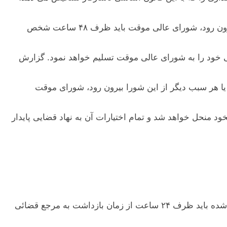
اصل ۴٠ ـ در صورتيکه رئيس شورای موقت دادگستری به سبب درگذشت، کناره گيری، برکناری يا هر سبب ديگر از اين شورا بيرون رود، شورای عالی موقت بايد ظرف ۴٨ ساعت شخص
سی خود را به شورای عالی موقت تسليم خواهد نمود. گزارش
 يا هر سبب ديگر از اين شورا بيرون رود، شورای موقت
خود منحل خواهد شد و تمام اختيارات آن به نهاد قضايی پايدار
اصل ۴۶ ـ هرکس که با مجوز قانونی بازداشت می شود، بايد هنگام بازداشت از علت بازداشت خود آگاه شود. شخص بازداشت شده بايد ظرف ٢۴ ساعت از زمان بازداشت به مرجع قضائی