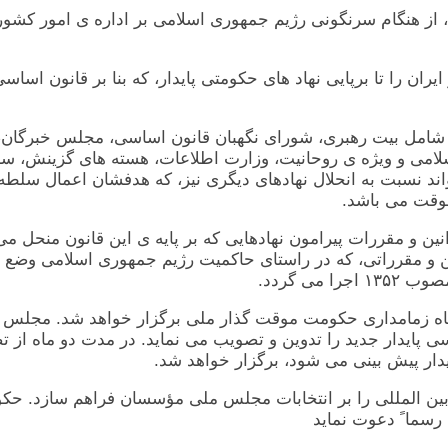
يران، از هنگام سرنگونی رژيم جمهوری اسلامی بر اداره ی امور 
ور ايران را تا برپايی نهاد های حکومتی پايدار، که بنا بر قانو
لامی، شامل بيت رهبری، شورای نگهبان قانون اساسی، مجلس خب
سلامی و ويژه ی روحانيت، وزارت اطلاعات، هسته های گزينش، سا
 شده در اصل ١۴ اين قانون) می تواند نسبت به انحلال نهادهای ديگری نيز، که ه
موقت می باشد.
قوانين و مقررات پيرامون نهادهايی که بر پايه ی اين قانون منحل
 ديگر قوانين و مقرراتی، که در راستای حاکميت رژيم جمهوری اسلامی
ی گردد.
 ماه زمامداری حکومت موقت گذار ملی برگزار خواهد شد. مجلس 
ساسی پايدار جديد را تدوين و تصويب می نمايد. در مدت دو ماه از 
يدار پيش بينی می شود، برگزار خواهد شد.
ی و بين المللی را بر انتخابات مجلس ملی مؤسسان فراهم سازد.
رسما ً دعوت نمايد