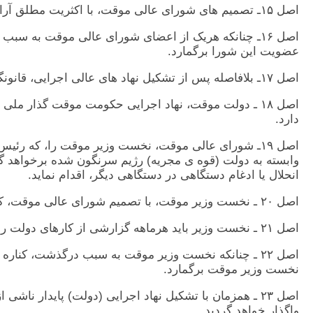
اصل ١۵ـ تصميم های شورای عالی موقت، با اکثريت مطلق آرا (نصف + ١ ) اعتبار می يابند.
عضويت اين شورا برگمارد.
اصل ١٧ـ بلافاصله پس از تشکيل نهاد های عالی اجرايی، قانونگذاری و قضايی ناشی از قانون اساسی پايدار، شورای عالی موقت خودبخود منحل خواهد گرديد.
اصل ١٨ ـ دولت موقت، نهاد اجرايی حکومت موقت گذار 
دارد.
اصل ١٩ـ شورای عالی موقت، نخست وزير موقت را، که رئ
وابسته به دولت (قوه ی مجريه) رژيم سرنگون شده برخواهد گ
انحلال يا ادغام دستگاهی در دستگاهی ديگر، اقدام نمايد.
اصل ٢٠ ـ نخست وزير موقت، با تصميم شورای عالی موقت، که با آرای دست کم دو سوم اعضای اين شورا به دست آمده باشد، برکنارمی گردد.
اصل ٢١ ـ نخست وزير بايد هرماهه گزارشی از کارهای دولت را به شورای عالی موقت تسليم کند و همزمان گزارش کارهای خود را به آگاهی همگانی برساند.
نخست وزير موقت برگمارد.
اصل ٢٣ ـ همزمان با تشکيل نهاد اجرايی (دولت) پايدار ن
واگذار خواهد گرديد.