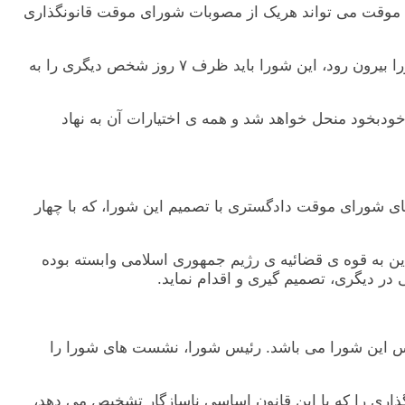
الی موقت می تواند هريک از مصوبات شورای موقت قانونگذاری
اصل ٣٢ ـ چنانکه هريک از اعضای شورای موقت قانونگذاری به سبب درگذشت، کناره گيری، برکناری يا هر سبب ديگر از اين شورا بيرون رود، اين شورا بايد ظرف ٧ روز شخص ديگری را به
ون خودبخود منحل خواهد شد و همه ی اختيارات آن به نهاد
ای شورای موقت دادگستری با تصميم اين شورا، که با چهار
 اين به قوه ی قضائيه ی رژيم جمهوری اسلامی وابسته بوده
در ديگری، تصميم گيری و اقدام نمايد.
ئيس اين شورا می باشد. رئيس شورا، نشست های شورا را
ذاری را که با اين قانون اساسی ناسازگار تشخيص می دهد،