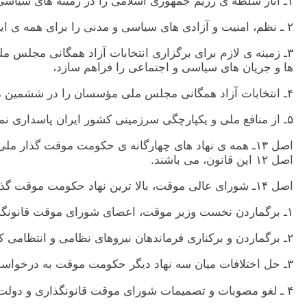
١ـ آثار سلطه ی رژيم جمهوری اسلامی را در زمينه های سياسی، اقتصادی، اجتماعی و فرهنگی جامعه ی ايران، با رعايت منافع ملی ايران، از ميان ببرد،
٢ ـ نظم، امنيت و آزادی های سياسی و مدنی را برای همه ی ايرانيان و ساکنان کشورايران فراهم کند،
٣ـ زمينه ی لازم برای برگزاری انتخابات آزاد همگانی مجلس 
ها و جريان های سياسی و اجتماعی را فراهم سازد،
۴ـ انتخابات آزاد همگانی مجلس ملی مؤسسان را در ششمين ماه زمامداری خود برگزارکند،
۵ـ از منافع ملی و يکپارچگی سرزمينی کشور ايران پاسداری نمايد.
اصل ١٣ـ همه ی نهاد های چهارگانه ی حکومت موقت گذار
اصل ١٢ اين قانون، می باشند.
اصل ١۴ـ شورای عالی موقت، بالا ترين نهاد حکومت موقت گذار ملی است و از ۵ تن تشکيل می شود. اختيارات و تکاليف اين شورا به شرح زير است:
١ـ برگماردن نخست وزير موقت، اعضای شورای موقت قانونگذاری و اعضای شورای موقت دادگستری،
٢ـ برگماردن و برکناری فرماندهان نيروهای نظامی و انتظامی کشور،
٣ـ حل اختلافات ميان سه نهاد ديگر حکومت موقت به درخواست هريک از اين سه نهاد،
۴ ـ لغو مصوبات و تصميمات شورای موقت قانونگذاری و دولت موقت به درخواست شورای موقت دادگستری و به دليل ناسازگاری اين مصوبات يا تصميمات با اين قانون اساسی،