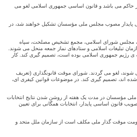
کشور حاکم می باشد و قانون اساسی جمهوری اسلامی لغو می
ن اساسی پايدار مصوب مجلس ملی مؤسسان تشکيل خواهند شد، در
رگان، مجلس شورای اسلامی، مجمع تشخيص مصلحت، سپاه
زمان تبليغات اسلامی و ستادهای نماز جمعه منحل می شوند.
دفشان اعمال سلطه ی رژيم جمهوری اسلامی بوده است، تصميم گيری کند. کار
 می شوند، لغو می گردند. شورای موقت قانونگذاری (تعريف
 وضع شده اند، تصميم گيری کند. در موضوعات قوانين کيفری ای،
ملی مؤسسان در مدت يک هفته از روشن شدن نتايج انتخابات
تصويب قانون اساسی پايدار، انتخابات همگانی برای تعيين
 حکومت موقت گذار ملی مکلف است از سازمان ملل متحد و