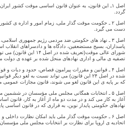
اصل ١ـ اين قانون، به عنوان قانون اساسی موقت کشور ا
گردد.
اصل ٢ ـ حکومت موقت گذار ملی، زمام امور و اداره ی کش
دست می گيرد.
اصل ٣ ـ نهاد های حکومتی ضد مردمی رژيم جمهوری اس
پاسداران، بسيج مستضعفين، دادگاه ها و دادسراهای انقلاب ا
شورای عالی موقت(تعريف
تصفيه ی مالی و اداری نهادهای منحل شده بر عهده ی دولت 
اصل ۴ ـ قوانين و مقررات پيرامون قصاص، حدود و ديات و 
شده در اصل ٢۴ اين قانون) می تواند نسبت به لغو
که بر پايه ی اين قانون لغو می شوند، قانون مجازات عمومی مصوب ١٣۵٢ اجرا م
اصل ۵ ـ انتخابات همگانی مجلس ملی مؤسسان در ششمين
آغاز به کار می کند و در مدت دو ماه از آغاز به کار، قانون ا
نهادهای حکومتی پايدار نوين، به قراری که در قانون اساسی پا
اصل ۶ ـ حکومت موقت گذار ملی بايد امکان نظارت داخل
اتحاديه ی اروپا برای نظارت بر انتخابات مجلس ملی مؤسسان 