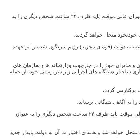
اصل ١۶ـ چنانکه هريک از اعضای شورای عالی موقت به سبب درگذشت، کناره گيری يا هر سبب ديگر از اين شورا بيرون رود، شورای عالی موقت بايد ظرف ٢۴ ساعت شخص ديگری را به
سته به دولت (قوه ی مجريه) رژيم سرنگون شده را بر عهده
 و مديران خود را در چارچوب وزارتخانه ها و سازمان های
ی ساختار دستگاه های اجرايی زير سرپرستی خود، از جمله
اصل ٢٢ ـ چنانکه نخست وزير موقت به سبب درگذشت، کناره گيری، برکناری يا هر سبب ديگر از ادامه ی کار بازماند، شورای عالی موقت بايد ظرف ٢۴ ساعت شخص ديگری را به عنوان
خود منحل خواهد شد و همه ی اختيارات آن به دولت پايدار جديد