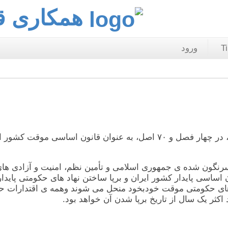
همکاری ق
T
ورود
در پی سرنگونی رژيم ضد مردمی جمهوری اسلامی، اين قانون، در چهار فصل و ٧٠ ا
ون شده ی جمهوری اسلامی و تأمين نظم، امنيت و آزادی های س
ی پايدار کشور ايران و برپا ساختن نهاد های حکومتی پايدار برآ
د های حکومتی موقت خودبخود منحل می شوند وهمه ی اقتدارات حک
ثر يک سال از تاريخ برپا شدن آن خواهد بود.