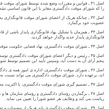
اصل ٣١ ـ قوانين و مقررات وضع شده توسط شورای موقت 
را که شورای موقت دادگستری مغاير با اين قانون اساسی تشخ
عضويت خود برگمارد.
اصل ٣٣ ـ همزمان با تشکيل نهاد قانونگذاری پايدار ناشی
قانونگذاری پايدار جديد واگذار خواهد گرديد.
اصل ٣۴ ـ شورای موقت دادگستری، نهاد قضايی حکومت موقت گذار ملی است و از ١۵ حقوقدان تشکيل می شود.
اصل ٣۵ ـ رئيس و ديگر اعضای شورای موقت دادگستری ت
پنجم آرای آن به دست آيد، وسپس تأييد اين تصميم توسط ش
اصل ٣۶ ـ شورای موقت دادگستری، اداره ی امور همه ی د
اند، برعهده دارد. شورای موقت دادگستری می تواند نسبت به تغ
اصل ٣٧ ـ تصميم گيری شورای موقت دادگستری، با اکثريت مطلق آرای اعضای آن اعتبار می يابد.
اصل ٣٨ ـ برگماردن رؤسای دادگستری و رؤسای سازمان
رياست می کند و وظايف هر عضو شورا را تعيين می نمايد.
اصل ٣٩ ـ شورای موقت دادگستری بايد هريک از مصوبات