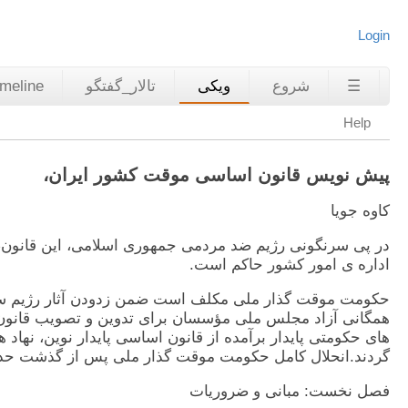
Login
☰
شروع
ویکی
تالار_گفتگو
imeline
Help
پیش نویس قانون اساسی موقت کشور ایران،
کاوه جویا
اداره ی امور کشور حاکم است.
حکومت موقت گذار ملی مکلف است ضمن زدودن آثار رژيم سرنگ
همگانی آزاد مجلس ملی مؤسسان برای تدوين و تصويب قانون اساس
های حکومتی پايدار برآمده از قانون اساسی پايدار نوين، نها
گردند.انحلال کامل حکومت موقت گذار ملی پس از گذشت حد اک
فصل نخست: مبانی و ضروريات