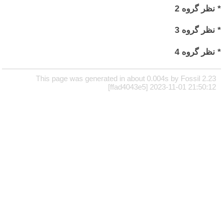
* نظر گروه 2
* نظر گروه 3
* نظر گروه 4
This page was generated in about 0.004s by Fossil 2.23
[ffad4043e5] 2023-11-01 21:50:12