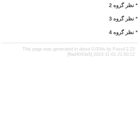
* نظر گروه 2
* نظر گروه 3
* نظر گروه 4
This page was generated in about 0.004s by Fossil 2.23
[ffad4043e5] 2023-11-01 21:50:12