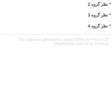
* نظر گروه 2
* نظر گروه 3
* نظر گروه 4
This page was generated in about 0.004s by Fossil 2.23
[ffad4043e5] 2023-11-01 21:50:12