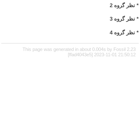
* نظر گروه 2
* نظر گروه 3
* نظر گروه 4
This page was generated in about 0.004s by Fossil 2.23
[ffad4043e5] 2023-11-01 21:50:12