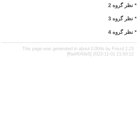
* نظر گروه 2
* نظر گروه 3
* نظر گروه 4
This page was generated in about 0.004s by Fossil 2.23
[ffad4043e5] 2023-11-01 21:50:12