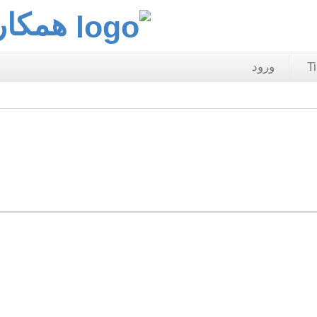
همکار
T
ورود