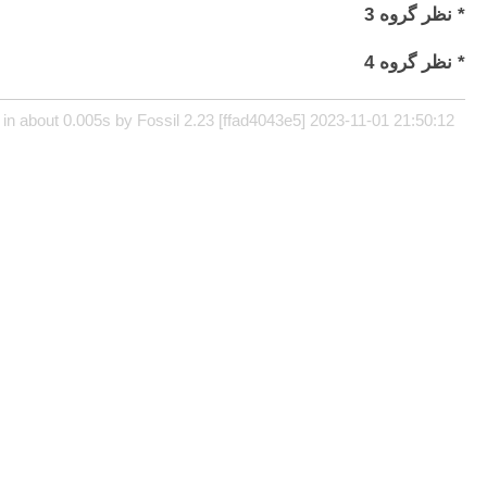
* نظر گروه 3
* نظر گروه 4
in about 0.005s by Fossil 2.23 [ffad4043e5] 2023-11-01 21:50:12