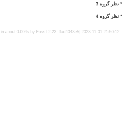
* نظر گروه 3
* نظر گروه 4
in about 0.004s by Fossil 2.23 [ffad4043e5] 2023-11-01 21:50:12