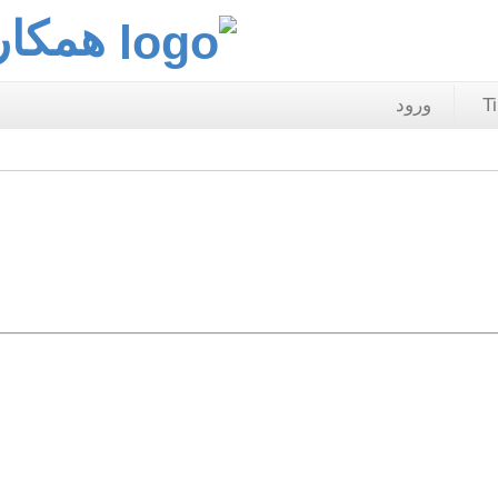
همکار
T
ورود