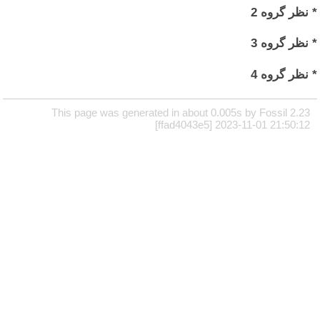
* نظر گروه 2
* نظر گروه 3
* نظر گروه 4
This page was generated in about 0.005s by Fossil 2.23
[ffad4043e5] 2023-11-01 21:50:12