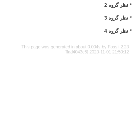
* نظر گروه 2
* نظر گروه 3
* نظر گروه 4
This page was generated in about 0.004s by Fossil 2.23
[ffad4043e5] 2023-11-01 21:50:12