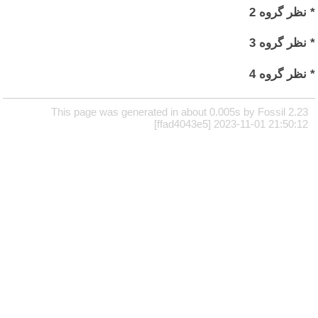
* نظر گروه 2
* نظر گروه 3
* نظر گروه 4
This page was generated in about 0.005s by Fossil 2.23
[ffad4043e5] 2023-11-01 21:50:12