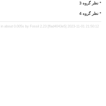
* نظر گروه 3
* نظر گروه 4
in about 0.005s by Fossil 2.23 [ffad4043e5] 2023-11-01 21:50:12