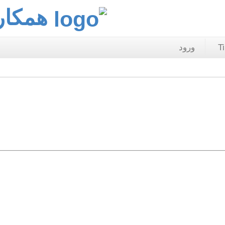
همکار
T
ورود