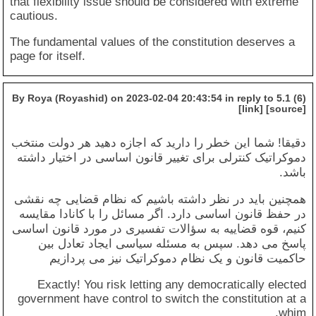
that flexibility issue should be considered with extreme
The social contract and Discourses.
cautious.
Everyman's Library.)
The fundamental values of the constitution deserves a
Federalism
: In case of a federal system, the
page for itself.
Constitution should clearly define the powers of
the central government and the states, and
establish a system of checks and balances to
(6) By Roya (Royashid) on 2023-02-04 20:43:54 in reply to 5.1
ensure that the power is divided and distributed
[link] [source]
equitably. (Reference: Madison, J. (1999).
Federalist Papers. Penguin Classics)
دقیقا! شما این خطر را دارید که اجازه دهید هر دولت منتخب
Consistency
: The Constitution should be
دموکراتیک کنترلی برای تغییر قانون اساسی در اختیار داشته
consistent with the country's history, culture,
باشد.
and values. This helps ensure that the
همچنین باید در نظر داشته باشیم که نظام قضایی چه نقشی
Constitution is accepted and embraced by the
people. (Reference: Sunstein, C. R. (1991). The
در حفظ قانون اساسی دارد. اگر مسائل را با کانادا مقایسه
partial constitution. Harvard University Press.)
کنیم، قوه قضاییه به سؤالات تفسیری در مورد قانون اساسی
پاسخ می دهد. سپس به مسئله سیاسی ایجاد تعادل بین
Avoiding ambiguity
: The Constitution should
حاکمیت قانون و یک نظام دموکراتیک نیز می پردازیم
avoid ambiguity and should be specific in its
terms and phrases, as this will help to avoid
Exactly! You risk letting any democratically elected
future disputes and legal challenges.
government have control to switch the constitution at a
(Reference: Ackerman, B. (1991). We the
whim.