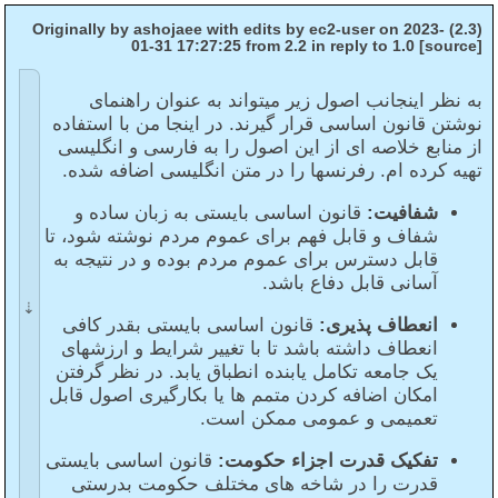
(2.3) Originally by ashojaee with edits by ec2-user on 2023-
01-31 17:27:25 from 2.2 in reply to 1.0 [source]
به نظر اینجانب اصول زیر میتواند به عنوان راهنمای
نوشتن قانون اساسی قرار گیرند. در اینجا من با استفاده
از منابع خلاصه ای از این اصول را به فارسی و انگلیسی
تهیه کرده ام. رفرنسها را در متن انگلیسی اضافه شده.
شفافیت:
قانون اساسی بایستی به زبان ساده و
شفاف و قابل فهم برای عموم مردم نوشته شود، تا
قابل دسترس برای عموم مردم بوده و در نتیجه به
آسانی قابل دفاع باشد.
انعطاف پذیری:
قانون اساسی بایستی بقدر کافی
انعطاف داشته باشد تا با تغییر شرایط و ارزشهای
یک جامعه تکامل یابنده انطباق یابد. در نظر گرفتن
امکان اضافه کردن متمم ها یا بکارگیری اصول قابل
تعمیمی و عمومی ممکن است.
تفکیک قدرت اجزاء حکومت:
قانون اساسی بایستی
قدرت را در شاخه های مختلف حکومت بدرستی