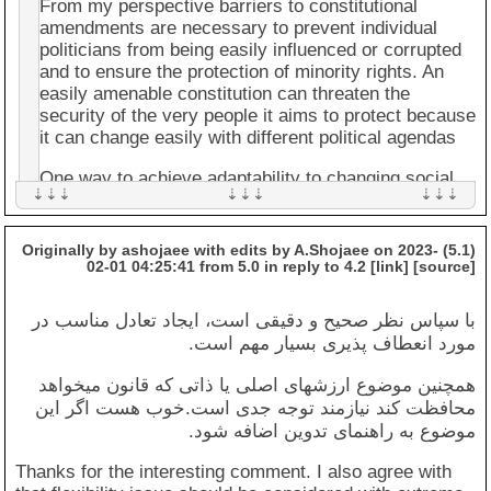
This helps prevent the concentration of power
From my perspective barriers to constitutional
in any one branch and ensures that the
amendments are necessary to prevent individual
government is accountable to the people.
politicians from being easily influenced or corrupted
(Reference: Montesquieu, C. (1989). The spirit
and to ensure the protection of minority rights. An
of the laws. Cambridge University Press.)
easily amenable constitution can threaten the
security of the very people it aims to protect because
Limited government
: The Constitution should
it can change easily with different political agendas
limit the power of government and protect the
rights of the individual. This can be achieved
One way to achieve adaptability to changing social
through the inclusion of a bill of rights or a
values without a flexible amending formula is through
similar document that outlines the basic rights
a "living tree" approach to constitutional
and freedoms of citizens. (Reference: Mill, J. S.
interpretation. This is what is adopted in Canada,
(5.1) Originally by ashojaee with edits by A.Shojaee on 2023-
(1991). On liberty. Cambridge University
where the constitution is interpreted in a broad and
02-01 04:25:41 from 5.0 in reply to 4.2 [link] [source]
Press.)
progressive manner
با سپاس نظر صحیح و دقیقی است، ایجاد تعادل مناسب در
Popular sovereignty
: The Constitution should
It is important to focus on constitutional interpretation
مورد انعطاف پذیری بسیار مهم است.
be founded on the principle of popular
and codifying "core values" to uphold democratic
sovereignty, which holds that the people are the
principles. This approach will provide a purposeful
همچنین موضوع ارزشهای اصلی یا ذاتی که قانون میخواهد
ultimate source of political power. This can be
and progressive constitutional underpinning, rather
محافظت کند نیازمند توجه جدی است.خوب هست اگر این
reflected in the Constitution through the
than relying on an easily amenable constitution to
موضوع به راهنمای تدوین اضافه شود.
inclusion of provisions for direct democracy or
achieve the same goal
through the establishment of a representative
Thanks for the interesting comment. I also agree with
democracy. (Reference: Rousseau, J. (1997).