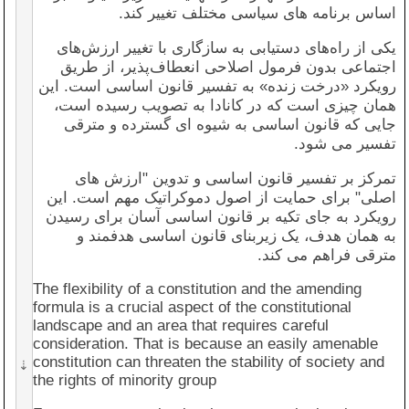
اساس برنامه های سیاسی مختلف تغییر کند.
English translation:
یکی از راه‌های دستیابی به سازگاری با تغییر ارزش‌های
اجتماعی بدون فرمول اصلاحی انعطاف‌پذیر، از طریق
Clarity
: The Constitution should be written in
رویکرد «درخت زنده» به تفسیر قانون اساسی است. این
clear and simple language that is easy for the
همان چیزی است که در کانادا به تصویب رسیده است،
general public to understand. This helps ensure
جایی که قانون اساسی به شیوه ای گسترده و مترقی
that the Constitution is accessible to all citizens
and that its principles can be easily upheld.
تفسیر می شود.
Flexibility
: A Constitution should be flexible
تمرکز بر تفسیر قانون اساسی و تدوین "ارزش های
enough to adapt to changing circumstances and
اصلی" برای حمایت از اصول دموکراتیک مهم است. این
evolving societal values. This can be achieved
رویکرد به جای تکیه بر قانون اساسی آسان برای رسیدن
through the inclusion of a provision for
به همان هدف، یک زیربنای قانون اساسی هدفمند و
amendment or through the use of broad and
مترقی فراهم می کند.
general language. (Reference: Kommers, D. P.
(1997). The constitutional jurisprudence of the
The flexibility of a constitution and the amending
Federal Republic of Germany. Duke University
formula is a crucial aspect of the constitutional
Press.)
landscape and an area that requires careful
consideration. That is because an easily amenable
Separation of powers
: The Constitution should
constitution can threaten the stability of society and
establish a system of separation of powers
the rights of minority group
between the different branches of government.