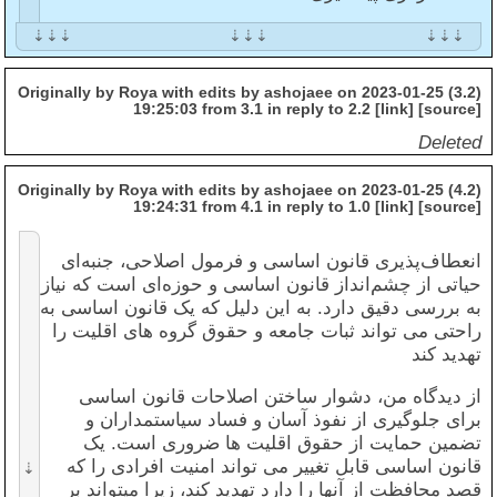
حاکمیت مردم:
اجزاء و کل قانون اساسی بایستی
بر مبنای اصل حاکمیت مردم تنظیم شود، بدان
معنی که تنها پایه هر گونه قدرت سیاسی مردم می
(3.2) Originally by Roya with edits by ashojaee on 2023-01-25
باشند. بدین منظور تمامی ارکان قدرت بر اساس
19:25:03 from 3.1 in reply to 2.2 [link] [source]
رای مستقیم و غیر مستقیم مردم اعتبار یافته و
Deleted
تعیین میشوند.
(4.2) Originally by Roya with edits by ashojaee on 2023-01-25
یکپارچگی و هماهنگی وانطباق:
قانون اساسی
19:24:31 from 4.1 in reply to 1.0 [link] [source]
بایستی هماهنگ و مبتنی بر تاریخ، فرهنگ و ارزشهای
جامعه باشد. این هماهنگی کمک میکند تا قانون
انعطاف‌پذیری قانون اساسی و فرمول اصلاحی، جنبه‌ای
اساسی توسط مردم پذیرفته و بکاربسته شود.
حیاتی از چشم‌انداز قانون اساسی و حوزه‌ای است که نیاز
عدم ابهام:
قانون اساسی بایستی بدون ابهام بوده و
به بررسی دقیق دارد. به این دلیل که یک قانون اساسی به
با عبارتهای دقق و مشخص نوشته شود تا از
راحتی می تواند ثبات جامعه و حقوق گروه های اقلیت را
اختلافات حقوقی بعدی پیشگیری شود.
تهدید کند
فدرالیسم:
در صورت گنجاندن فدرالیسم قانون
از دیدگاه من، دشوار ساختن اصلاحات قانون اساسی
اساسی بایستی تعریف دقیقی از روابط و قدرتهای
برای جلوگیری از نفوذ آسان و فساد سیاستمداران و
دولت مرکزی و دولتهای محلی ارائه داده و سیستم
تضمین حمایت از حقوق اقلیت ها ضروری است. یک
مناسبی برای ایجاد تعادل بین قدرت مرکزی و محلی
قانون اساسی قابل تغییر می تواند امنیت افرادی را که
ایجاد نماید تا قدرت بدرستی توزیع و تقسیم شود.
قصد محافظت از آنها را دارد تهدید کند، زیرا میتواند بر