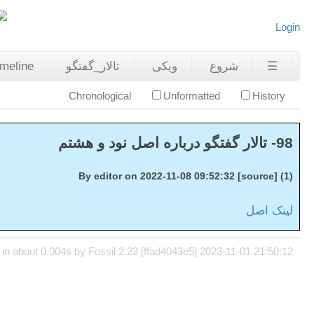
Login
☰
شروع
ویکی
تالار_گفتگو
imeline
Chronological
Unformatted
History
98- تالار گفتگو درباره اصل نود و هشتم
(1) By editor on 2022-11-08 09:52:32 [source]
لینک اصل
in about 0.004s by Fossil 2.23 [ffad4043e5] 2023-11-01 21:50:12