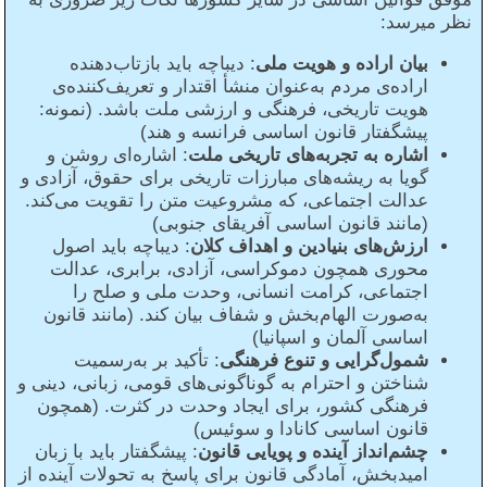
نظر میرسد:
بیان اراده و هویت ملی
: دیباچه باید بازتاب‌دهنده
اراده‌ی مردم به‌عنوان منشأ اقتدار و تعریف‌کننده‌ی
هویت تاریخی، فرهنگی و ارزشی ملت باشد. (نمونه:
پیشگفتار قانون اساسی فرانسه و هند)
اشاره به تجربه‌های تاریخی ملت
: اشاره‌ای روشن و
گویا به ریشه‌های مبارزات تاریخی برای حقوق، آزادی و
عدالت اجتماعی، که مشروعیت متن را تقویت می‌کند.
(مانند قانون اساسی آفریقای جنوبی)
ارزش‌های بنیادین و اهداف کلان
: دیباچه باید اصول
محوری همچون دموکراسی، آزادی، برابری، عدالت
اجتماعی، کرامت انسانی، وحدت ملی و صلح را
به‌صورت الهام‌بخش و شفاف بیان کند. (مانند قانون
اساسی آلمان و اسپانیا)
شمول‌گرایی و تنوع فرهنگی
: تأکید بر به‌رسمیت
شناختن و احترام به گوناگونی‌های قومی، زبانی، دینی و
فرهنگی کشور، برای ایجاد وحدت در کثرت. (همچون
قانون اساسی کانادا و سوئیس)
چشم‌انداز آینده و پویایی قانون
: پیشگفتار باید با زبان
امیدبخش، آمادگی قانون برای پاسخ به تحولات آینده از