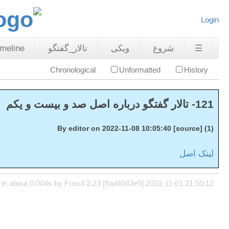
Login
☰
شروع
ویکی
تالار_گفتگو
imeline
Chronological
Unformatted
History
121- تالار گفتگو درباره اصل صد و بیست و یکم
(1) By editor on 2022-11-08 10:05:40 [source]
لینک اصل
in about 0.004s by Fossil 2.23 [ffad4043e5] 2023-11-01 21:50:12