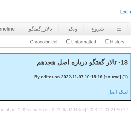
Login
☰
شروع
ویکی
تالار_گفتگو
imeline
Chronological
Unformatted
History
18- تالار گفتگو درباره اصل هجدهم
(1) By editor on 2022-11-07 10:15:16 [source]
لینک اصل
in about 0.005s by Fossil 2.23 [ffad4043e5] 2023-11-01 21:50:12