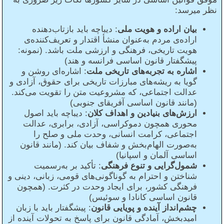
نظر میرسد:
بیان اراده و هویت ملی
: دیباچه باید بازتاب‌دهنده
اراده‌ی مردم به‌عنوان منشأ اقتدار و تعریف‌کننده‌ی
هویت تاریخی، فرهنگی و ارزشی ملت باشد. (نمونه:
پیشگفتار قانون اساسی فرانسه و هند)
اشاره به تجربه‌های تاریخی ملت
: اشاره‌ای روشن و
گویا به ریشه‌های مبارزات تاریخی برای حقوق، آزادی و
عدالت اجتماعی، که مشروعیت متن را تقویت می‌کند.
(مانند قانون اساسی آفریقای جنوبی)
ارزش‌های بنیادین و اهداف کلان
: دیباچه باید اصول
محوری همچون دموکراسی، آزادی، برابری، عدالت
اجتماعی، کرامت انسانی، وحدت ملی و صلح را
به‌صورت الهام‌بخش و شفاف بیان کند. (مانند قانون
اساسی آلمان و اسپانیا)
شمول‌گرایی و تنوع فرهنگی
: تأکید بر به‌رسمیت
شناختن و احترام به گوناگونی‌های قومی، زبانی، دینی و
فرهنگی کشور، برای ایجاد وحدت در کثرت. (همچون
قانون اساسی کانادا و سوئیس)
چشم‌انداز آینده و پویایی قانون
: پیشگفتار باید با زبان
امیدبخش، آمادگی قانون برای پاسخ به تحولات آینده از