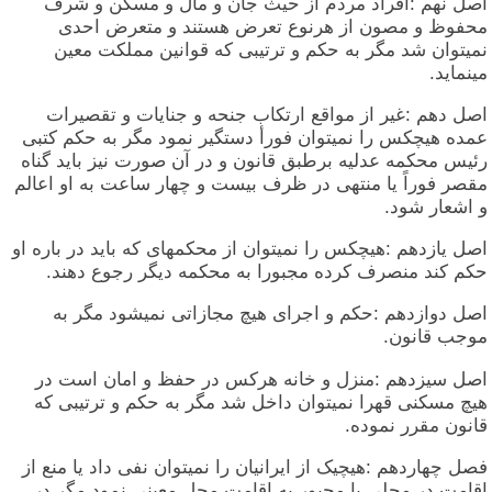
اصل نهم :افراد مردم از حیث جان و مال و مسکن و شرف
محفوظ و مصون از هرنوع تعرض هستند و متعرض احدی
نمیتوان شد مگر به حکم و ترتیبی که قوانین مملکت معین
مینماید.
اصل دهم :غیر از مواقع ارتکاب جنحه و جنایات و تقصیرات
عمده هیچکس را نمیتوان فورأ دستگیر نمود مگر به حکم کتبی
رئیس محکمه عدلیه برطبق قانون و در آن صورت نیز باید گناه
مقصر فوراً یا منتهی در ظرف بیست و چهار ساعت به او اعالم
و اشعار شود.
اصل یازدهم :هیچکس را نمیتوان از محکمهای که باید در باره او
حکم کند منصرف کرده مجبورا به محکمه دیگر رجوع دهند.
اصل دوازدهم :حکم و اجرای هیچ مجازاتی نمیشود مگر به
موجب قانون.
اصل سیزدهم :منزل و خانه هرکس در حفظ و امان است در
هیچ مسکنی قهرا نمیتوان داخل شد مگر به حکم و ترتیبی که
قانون مقرر نموده.
فصل چهاردهم :هیچیک از ایرانیان را نمیتوان نفی داد یا منع از
اقامت در محلی یا مجبور به اقامت محل معینی نمود مگر در