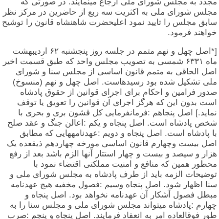
مجدد به مجلس شورای ملی ارجاع مینمایند. در صورتی که
مجلس شورای ملی به اکثریت سه ربع از حاضرین در مرکز نظر
سابق مجلس را تایید نمود اعلیحضرت شاهنشاه قانون را توشیح
خواهند فرمود.
[*اصل چهل و نهم متمم در جلسه روز پنجشنبه ۶۲ اردیبهشت
ماه ۶۳۳۱ شمسی به تصویب مجلس واحد که طبق قسمت اخیر
اصل الحاقی به متمم قانون اساسی از مجلس سنا و شورای
ملی تشکیل شده بود رسیدهاست. اصل چهل و نهم (منسوخ)
صدور فرامین و احکام برای اجرای قوانین از حقوق پادشاه
است بدون این که هرگز اجرای آن قوانین را تعویق یا توقف
نماید.] اصل پنجاهم :فرمانفرمایی کل قشون بری و بحری با
شخص پادشاه است. اصل پنجاه و یکم :اعالن جنگ و عقد صلح
با پادشاه است. اصل پنجاه و دویم :عهدنامههایی که مطابق
اصل بیست وچهارم قانون اساسی مورخه چهاردهم ذیقعده یک
هزار و سیصد و بیست و چهار استتار آنها الزم باشد بعد از رفع
محطور همین که منافع و امنیت مملکتی اقتضاء نمود با
توضیحات الزمه باید از طرف پادشاه به مجلس شورای ملی و
سنا اظهار شود. اصل پنجاه وسیم :فصول مخفیه هیچ عهدنامه
مبطل فصول آشکار آن عهدنامه نخواهد بود. اصل پنجاه و
چهارم :پادشاه میتواند مجلس شورای ملی و مجلس سنا را به
طور فوقالعاده امر به انعقاد فرمایند. اصل پنجاه و پنجم :صرب