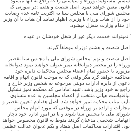
ششم :مسئولیت وزراء و سیاستی را که راجع به آنها میشود
قانون معین خواهد نمود. اصل شصت و هفتم :در صورتی که
مجلس شورای ملی یا مجلس سنا به اکثریت تامه عدم رضایت
خود را از هیات وزراء یا وزیری اظهار نمایند آن هیات یا آن وزیر
از مقام وزارت منعزل میشود.
ً نمیتوانند خدمت دیگر غیر از شغل خودشان در عهده
اصل شصت و هشتم :وزراء موظفاً گیرند.
اصل شصت و نهم :مجلس شورای ملی یا مجلس سنا تقصیر
وزراء را در محضر دیوانخانه تمیز عنوان خواهند نمود دیوانخانه
مزبوره با حضور تمام اعضاء مجلس محاکمات دایره خود
محاکمه خواهد کرد مگر وقتی که به موجب قانون اتهام و اقامه
دعوی از دایره ادارات دولتی مرجوعه به شخص وزیر خارج و
راجع به خود وزیر باشد. تنبیه :مادامی که محکمه تمیز تشکیل
نیافتهاست هیاتی منتخب از اعضاء مجلسین به عده متساوی
نایب مناب محکمه تمیز خواهد شد. اصل هفتادم :تعیین تقصیر و
مجازات و اراده بر وزراء در موقعی که مورد اتهام مجلس
شورای ملی یا مجلس سنا شوند و یا در امور اداره خود دچار
اتهامات شخصی مدعیان گردند منوط به قانون مخصوص خواهد
بود. اقتدارات محاکمات اصل هفتاد و یکم :دیوان عدالت عظمی