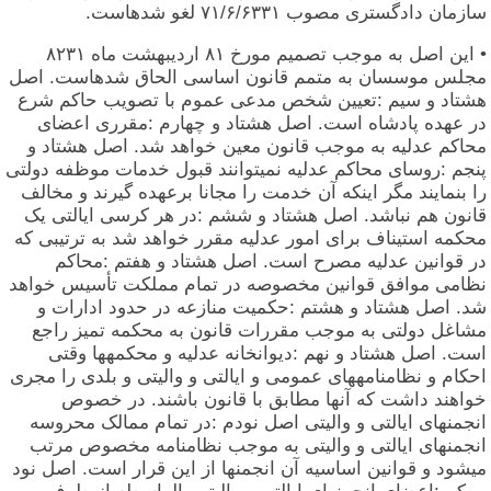
سازمان دادگستری مصوب ۷۱/۶/۶۳۳۱ لغو شدهاست.
• این اصل به موجب تصمیم مورخ ۸۱ اردیبهشت ماه ۸۲۳۱
مجلس موسسان به متمم قانون اساسی الحاق شدهاست. اصل
هشتاد و سیم :تعیین شخص مدعی عموم با تصویب حاکم شرع
در عهده پادشاه است. اصل هشتاد و چهارم :مقرری اعضای
محاکم عدلیه به موجب قانون معین خواهد شد. اصل هشتاد و
پنجم :روسای محاکم عدلیه نمیتوانند قبول خدمات موظفه دولتی
را بنمایند مگر اینکه آن خدمت را مجانا برعهده گیرند و مخالف
قانون هم نباشد. اصل هشتاد و ششم :در هر کرسی ایالتی یک
محکمه استیناف برای امور عدلیه مقرر خواهد شد به ترتیبی که
در قوانین عدلیه مصرح است. اصل هشتاد و هفتم :محاکم
نظامی موافق قوانین مخصوصه در تمام مملکت تأسیس خواهد
شد. اصل هشتاد و هشتم :حکمیت منازعه در حدود ادارات و
مشاغل دولتی به موجب مقررات قانون به محکمه تمیز راجع
است. اصل هشتاد و نهم :دیوانخانه عدلیه و محکمهها وقتی
احکام و نظامنامههای عمومی و ایالتی و والیتی و بلدی را مجری
خواهند داشت که آنها مطابق با قانون باشند. در خصوص
انجمنهای ایالتی و والیتی اصل نودم :در تمام ممالک محروسه
انجمنهای ایالتی و والیتی به موجب نظامنامه مخصوص مرتب
میشود و قوانین اساسیه آن انجمنها از این قرار است. اصل نود