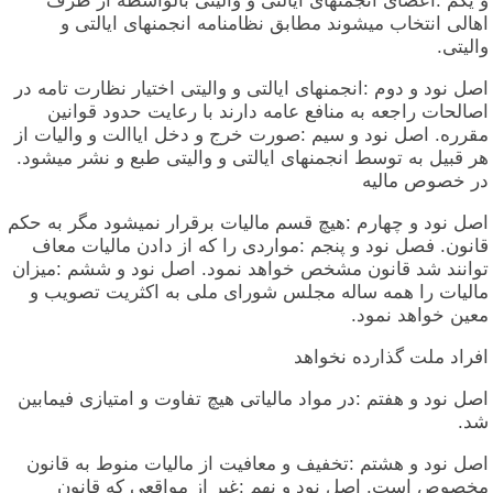
و یکم :اعضای انجمنهای ایالتی و والیتی بالواسطه از طرف
اهالی انتخاب میشوند مطابق نظامنامه انجمنهای ایالتی و
والیتی.
اصل نود و دوم :انجمنهای ایالتی و والیتی اختیار نظارت تامه در
اصالحات راجعه به منافع عامه دارند با رعایت حدود قوانین
مقرره. اصل نود و سیم :صورت خرج و دخل ایاالت و والیات از
هر قبیل به توسط انجمنهای ایالتی و والیتی طبع و نشر میشود.
در خصوص مالیه
اصل نود و چهارم :هیچ قسم مالیات برقرار نمیشود مگر به حکم
قانون. فصل نود و پنجم :مواردی را که از دادن مالیات معاف
توانند شد قانون مشخص خواهد نمود. اصل نود و ششم :میزان
مالیات را همه ساله مجلس شورای ملی به اکثریت تصویب و
معین خواهد نمود.
افراد ملت گذارده نخواهد
اصل نود و هفتم :در مواد مالیاتی هیچ تفاوت و امتیازی فیمابین
شد.
اصل نود و هشتم :تخفیف و معافیت از مالیات منوط به قانون
مخصوص است. اصل نود و نهم :غیر از مواقعی که قانون