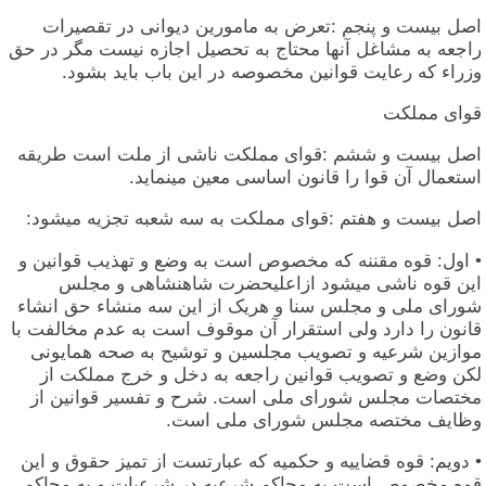
اصل بیست و پنجم :تعرض به مامورین دیوانی در تقصیرات
راجعه به مشاغل آنها محتاج به تحصیل اجازه نیست مگر در حق
وزراء که رعایت قوانین مخصوصه در این باب باید بشود.
قوای مملکت
اصل بیست و ششم :قوای مملکت ناشی از ملت است طریقه
استعمال آن قوا را قانون اساسی معین مینماید.
اصل بیست و هفتم :قوای مملکت به سه شعبه تجزیه میشود:
• اول: قوه مقننه که مخصوص است به وضع و تهذیب قوانین و
این قوه ناشی میشود ازاعلیحضرت شاهنشاهی و مجلس
شورای ملی و مجلس سنا و هریک از این سه منشاء حق انشاء
قانون را دارد ولی استقرار آن موقوف است به عدم مخالفت با
موازین شرعیه و تصویب مجلسین و توشیح به صحه همایونی
لکن وضع و تصویب قوانین راجعه به دخل و خرج مملکت از
مختصات مجلس شورای ملی است. شرح و تفسیر قوانین از
وظایف مختصه مجلس شورای ملی است.
• دویم: قوه قضاییه و حکمیه که عبارتست از تمیز حقوق و این
قوه مخصوص است به محاکم شرعیه در شرعیات و به محاکم