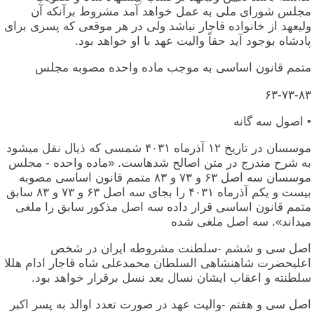
مجلس شورای ملی به عمل خواهد آمد مشروط برآنکه آن
ولیعهد از خانواده قاجار نباشد ولی در هر موقعی که پسری برای
پادشاه بوجود آید حقاً والیت عهد با او خواهد بود.
متمم قانون اساسی به موجب ماده واحده مصوبه مجلس
۶۳-۷۳-۸۳
• اصول سه گانه
موسسان در تاریخ ۱۲ آذرماه ۴۰۳۱ شمسی که ذیال نقل میشود
به شرح مندرج در متن اصالح شدهاست. «ماده واحده - مجلس
موسسان سه اصل ۶۳ و ۷۳ و ۸۳ متمم قانون اساسی مصوبه
بیست و یکم آذرماه ۴۰۳۱ را بجای سه اصل ۶۳ و ۷۳ و ۸۳ سابق
متمم قانون اساسی قرار داده سه اصل مذکور سابق را ملغی
میداند». سه اصل ملغی شده
اصل سی و ششم -سلطنت مشروطه ایران در شخص
اعلیحضرت شاهنشاهی السلطان محمدعلی شاه قاجار ادام هللا
سلطنته و اعقاب ایشان نسال بعد نسل برقرار خواهد بود.
اصل سی و هفتم -والیت عهد در صورت تعدد اوالد به پسر اکبر