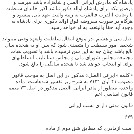
پادشاه که مادرش ایرانی االصل و شاهزاده باشد میرسد و
درصورتیکه برای پادشاه اوالد ذکور نباشد اکبر خاندان سلطنت
با رعایت االقرب فاالقرب به رتبه والیت عهد نایل میشود و
هرگاه در صورت مفروضه فوق اوالد ذکوری برای پادشاه به
وجود آید حقاً والیتعهد به او خواهد رسید.
اصل سی و هشتم -در موقع انتقال سلطنت ولیعهد وقتی میتواند
شخصا امور سلطنت را متصدی شود که سن او به هیجده سال
بالغ باشد چنان چه به این سن نرسیده باشد با تصویب هیات
مجتمعه مجلس شورای ملی و مجلس سنا نایب السلطنهای
برای او انتخاب خواهد شد تا هیجده سالگی را بالغ شود.
• کلمه «ایرانی االصل» مذکور در این اصل به موجب قانون
مصوب ۴۱ آبان ۷۱۳۱ به شرح زیر تفسیر شدهاست: ماده
واحده- منظور از مادر ایرانی االصل مذکور در اصل ۷۳ متمم
قانون اساسی اعم
قانون مدنی دارای نسب ایرانی
۶۷۹
است ازمادری که مطابق شق دوم از ماده