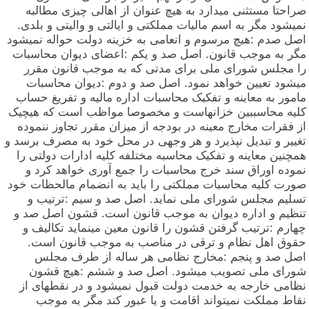
صراحتا مستثنی میدارد به هیچ عنوان از اهالی چیزی مطالبه
نمیشود مگر به اسم مالیات مملکتی و ایالتی و والیتی و بلدی.
اصل صدم :هیچ مرسوم و انعامی به خزینه دولت حواله نمیشود
مگر به موجب قانون. اصل صد و یکم :اعضای دیوان محاسبات
را مجلس شورای ملی برای مدتی که به موجب قانون مقرر
میشود تعیین خواهد نمود. اصل صد و دوم :دیوان محاسبات
مامور به معاینه و تفکیک محاسبات اداره مالیه و تفریغ حساب
کلیه محاسببین خزانهاست و مخصوصا مواظب است که هیچیک
از فقرات مخارج معینه در بودجه از میزان مقرر تجاوز ننموده
تغییر و تبدیل نپذیرد و هر وجهی در محل خود به مصرف برسد و
همچنین معاینه و تفکیک محاسبه مختلفه کلیه ادارات دولتی را
نموده اوراق سند خرج محاسبات را جمع آوری خواهد کرد و
صورت کلیه محاسبات مملکتی را باید به انضمام مالحظات خود
تسلیم مجلس شورای ملی نماید. اصل صد و سیم :ترتیب و
تنظیم و اداره دیوان به موجب قانون است. قشون اصل صد و
چهارم :ترتیب گرفتن قشون را قانون معین مینماید تکالیف و
حقوق اهل نظام و ترقی در مناصب به موجب قانون است.
اصل صد و پنجم :مخارج نظامی هر ساله از طرف مجلس
شورای ملی تصویب میشود. اصل صد و ششم :هیچ قشون
نظامی خارجه به خدمت دولت قبول نمیشود و در نقطهای از
نقاط مملکت نمیتواند اقامت و یا عبور کند مگر به موجب