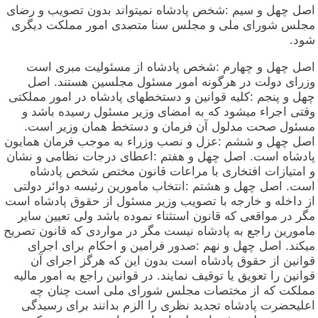
اصل چهل و سیم :شخص پادشاه نمیتواند بدون تصویب و رضای
مجلس شورای ملی و مجلس سنا متصدی امور مملکت دیگری
شود.
اصل چهل و چهارم :شخص پادشاه از مسئولیت مبری است
وزرای دولت در هرگونه امور مسئول مجلسین هستند. اصل
چهل و پنجم :کلیه قوانین و دستخطهای پادشاه در امور مملکتی
وقتی اجراء میشود که به امضای وزیر مسئول رسیده باشد و
مسئول صحت مدلول آن فرمان و دستخط همان وزیر است.
اصل چهل و ششم :عزل و نصب وزراء به موجب فرمان همایون
پادشاه است. اصل چهل و هفتم :اعطای درجات نظامی و نشان
و امتیازات افتخاری با مراعات قانون مختص شخص پادشاه
است. اصل چهل و هشتم :انتخاب مامورین رئیسه دوائر دولتی
از داخله و خارجه با تصویب وزیر مسئول از حقوق پادشاه است
مگر در مواقعی که قانون استثناء نموده باشد ولی تعیین سایر
مامورین راجع به پادشاه نیست مگر در مواردی که قانون تصریح
میکند. اصل چهل و نهم :صدور فرامین و احکام برای اجرای
قوانین از حقوق پادشاه است بدون این که هرگز اجرای آن
قوانین را تعویق یا توقیف نمایند. در قوانین راجع به امور مالیه
مملکت که از مختصات مجلس شورای ملی است چنان چه
اعلیحضرت پادشاه تجدید نظری را الزم بدانند برای رسیدگی