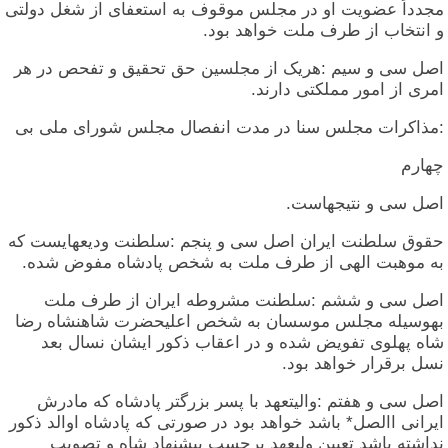
مجدداً عضویت او در مجلس موقوف به استعفای از شغل دولتی
و انتخاب از طرف ملت خواهد بود.
اصل سی و سیم :هریک از مجلسین حق تحقیق و تفحص در هر
امری از امور مملکتی دارند.
:مذاکرات مجلس سنا در مدت انفصال مجلس شورای ملی بی
چهارم
اصل سی و نتیجهاست.
حقوق سلطنت ایران اصل سی و پنجم :سلطنت ودیعهایست که
به موهبت الهی از طرف ملت به شخص پادشاه مفوض شده.
اصل سی و ششم :سلطنت مشروطه ایران از طرف ملت
بهوسیله مجلس موسسان به شخص اعلیحضرت شاهنشاه رضا
شاه پهلوی تفویض شده و در اعقاب ذکور ایشان نسال بعد
نسل برقرار خواهد بود.
اصل سی و هفتم :والیتعهد با پسر بزرگتر پادشاه که مادرش
ایرانی االصل* باشد خواهد بود در صورتی که پادشاه اوالد ذکور
نداشته باشد تعیین ولیعهد برحسب پیشنهاد شاه و تصویب