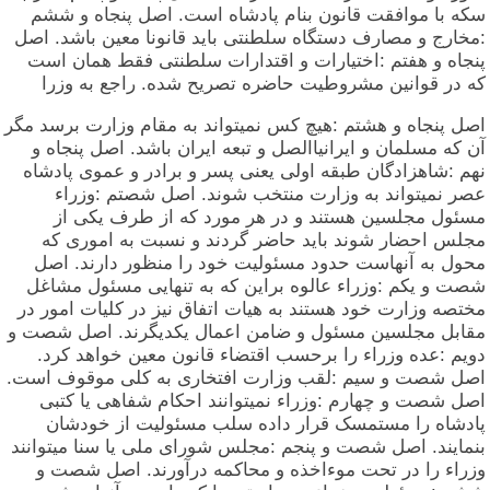
سکه با موافقت قانون بنام پادشاه است. اصل پنجاه و ششم
:مخارج و مصارف دستگاه سلطنتی باید قانونا معین باشد. اصل
پنجاه و هفتم :اختیارات و اقتدارات سلطنتی فقط همان است
که در قوانین مشروطیت حاضره تصریح شده. راجع به وزرا
اصل پنجاه و هشتم :هیچ کس نمیتواند به مقام وزارت برسد مگر
آن که مسلمان و ایرانیاالصل و تبعه ایران باشد. اصل پنجاه و
نهم :شاهزادگان طبقه اولی یعنی پسر و برادر و عموی پادشاه
عصر نمیتواند به وزارت منتخب شوند. اصل شصتم :وزراء
مسئول مجلسین هستند و در هر مورد که از طرف یکی از
مجلس احضار شوند باید حاضر گردند و نسبت به اموری که
محول به آنهاست حدود مسئولیت خود را منظور دارند. اصل
شصت و یکم :وزراء عالوه براین که به تنهایی مسئول مشاغل
مختصه وزارت خود هستند به هیات اتفاق نیز در کلیات امور در
مقابل مجلسین مسئول و ضامن اعمال یکدیگرند. اصل شصت و
دویم :عده وزراء را برحسب اقتضاء قانون معین خواهد کرد.
اصل شصت و سیم :لقب وزارت افتخاری به کلی موقوف است.
اصل شصت و چهارم :وزراء نمیتوانند احکام شفاهی یا کتبی
پادشاه را مستمسک قرار داده سلب مسئولیت از خودشان
بنمایند. اصل شصت و پنجم :مجلس شورای ملی یا سنا میتوانند
وزراء را در تحت موءاخذه و محاکمه درآورند. اصل شصت و