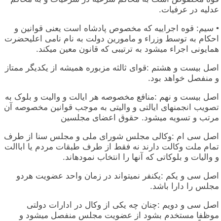
عدلیه در عرفیات.
• سیم: قوه اجراییه که مخصوص پادشاه است یعنی قوانین و
احکام به توسط وزراء و مامورین دولت به نام نامی اعلیحضرت
همایونی اجراء میشود به ترتیبی که قانون معین میکند.
اصل بیست و هشتم :قوای ثالثه مزبوره همیشه از یکدیگر ممتاز
و منفصل خواهد بود.
اصل بیست و نهم :منافع مخصوصه هر ایالت و والیت و بلوک به
تصویب انجمنهای ایالتی و والیتی به موجب قوانین مخصوصه آن
مرتب و تسویه میشود. حقوق اعضای مجلسین
اصل سی ام :وکالی مجلس شورای ملی و مجلس سنا از طرف
تمام ملت وکالت دارند نه فقط از طرف طبقات مردم یا اباالت
و والیات و بلوکاتی که آنها را انتخاب نمودهاند.
اصل سی و یکم :یکنفر نمیتواند در زمان واحد عضویت هردو
مجلس را دارا باشد.
اصل سی و دویم :چنان چه یکی از وکال در ادارات دولتی
موظفا مستخدم بشود از عضویت مجلس منفصل میشود و