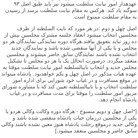
عهدهدار امور نیابت سلطنت میشود نیز باید طبق اصل ۹۳
سوگند یاد کند. هرکس به مقام نیابت سلطنت برسد از رسیدن
به مقام سلطنت ممنوع است.
اصل چهل و دوم :در هر مورد که نایب السلطنه از طرف
مجلسین انتخاب میشود انعقاد جلسه مشترک مجلسین بیش از
ده روز نباید بتعویق بیافتد.هرگاه دوره نمایندگی نمایندگان هر دو
مجلس و یا یکی از آنها منقضی شده باشد و نمایندگان جدید
انتخاب نشده باشند نمایندگان سابق حاضر میشوند و مجلسین
منعقد میگردد. درصورت انحالل یک یا هر دو مجلس تا تشکیل
مجلس جدید و انتخاب نایبالسلطنه امور نیابت سلطنت موقتا به
عهده هیات مذکور در اصل چهل و یکم خواهدبود. پادشاه میتواند
در موقع مسافرت و در غیاب خود شورایی برای اداره امور
سلطنت انتخاب و یا نایبالسلطنه تعیین کند که با مشاوره شورای
مزبور امور سلطنت را موقتا برای مدت مسافرت و در غیاب
پادشاه انجام دهد.
[*اصل چهل و دویم منسوخ - هرگاه دوره وکالت وکالی هردو یا
یکی از مجلسین درزمان حیات پادشاه منقضی شده باشد و
وکالی جدید درموقع رحلت پادشاه هنوز معین نشده باشند وکالی
سابق حاضر و مجلسین منعقد میشود.]