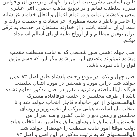
قانون اساسی مشروطیت ایران را نگهبان و برطبق آن و قوانین
مقرره سلطنت نمایم و در ترویج مذهب جعفری اثنی عشری
سعی و کوشش نمایم و در تمام اعمال و افعال خداوند عز شانه
را حاضر و ناظر دانسته منظوری جز سعادت و عظمت دولت و
ملت ایران نداشته باشم و از خداوند مستعان در خدمت به ترقی
ایران توفیق میطلبم و از ارواح طیبه اولیای اسالم استمداد
میکنم.
اصل چهلم :همین طور شخصی که به نیابت سلطنت منتخب
میشود نمیتواند متصدی این امر شود مگر این که قسم مزبور
فوق را یاد نموده باشد.
اصل چهل و یکم :در موقع رحلت پادشاه طبق اصل ۸۳ عمل
خواهد شد. دراین مورد و همچنین در مورد انتقال سلطنت
هرگاه نایبالسلطنه به ترتیب مقرر در اصل مذکور معلوم نشده
باشد از طرف مجلسین در جلسه فوقالعاده مشترک
نایبالسلطنهای از غیر خانواده قاجار انتخاب خواهد شد و تا
انتخاب نایبالسلطنه هیاتی مرکب از نخستوزیر و روسای
مجلسین و رئیس دیوان عالی کشور و سه نفر از بین
نخستوزیران سابق یا روسای سابق مجلسین به انتخاب هیات
دولت موقتا امور نیابت سلطنت را عهدهدار خواهد شد.
نایبالسلطنهای که به ترتیب مذکور در این اصل و اصل ۸۳