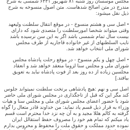
مجلس موسسان روز شنبه ۸۱ شهریور ۶۴۳۱ شمسی به شرح
مندرج در متن اصالح شدهاست. متن اصول منسوخه به شرح
ذیل نقل میشود:
• اصل سی و هشتم منسوخ - در موقع انتقال سلطنت ولیعهد
وقتی میتواند شخصا امورسلطنت را متصدی شود که دارای
بیست سال تمام شمسی باشد اگر به این سن نرسیده باشد
نایب السلطنهای از غیر خانواده قاجاریه از طرف مجلس
شورای ملی انتخاب خواهد شد.
• اصل چهل و یکم منسوخ - در موقع رحلت پادشاه مجلس
شورای ملی و مجلس سنا لزوما منعقد خواهد شد و انعقاد
مجلسین زیاده از ده روز بعد از فوت پادشاه نباید به تعویق
بیافتد.]
اصل سی و نهم :هیچ پادشاهی برتخت سلطنت نمیتواند جلوس
کند مگر این که قبل از تاجگذاری در مجلس شورای ملی حاضر
شود با حضور اعضای مجلس شورای ملی و مجلس سنا و هیات
وزراء به قرار ذیل قسم یاد نماید: من خداوند قادر متعال را گواه
گرفته به کالم هللا مجید و به آن چه نزد خدا محترم است قسم
یاد میکنم که تمام هم خود را مصروف حفظ استقالل ایران
نموده حدود مملکت و حقوق ملت را محفوظ و محروس بدارم