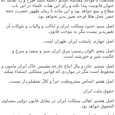
مخالفت با قواعد مقدسه اسالم داشنه باشد طرح و رد نمایند که
عنوان قانونیت پیدا نکند و رأی این هیات علماء در این باب
مطاع و بتبع خواهد بود و این ماده تا زمان ظهور حضرت حجة
عصر عجل هللا فرجه تغییر پذیر نخواهد بود.
اصل سیم :حدود مملکت ایران و ایاالت و والیات و بلوکات آن
تغییرپذیر نیست مگر به موجب قانون.
اصل چهارم :پایتخت ایران طهران است.
اصل پنجم :الوان رسمی بیرق ایران سبز و سفید و سرخ و
عالمت شیر و خورشید است.
اصل ششم :جان و مال اتباع خارجه مقیمین خاک ایران مامون و
محفوظ است مگر در مواردی که قوانین مملکتی استثناء میکند.
اصل هفتم :اساس مشروطیت جزاً و کالً تعطیلبردار نیست.
حقوق ملت ایران
اصل هشتم :اهالی مملکت ایران در مقابل قانون دولتی متساوی
الحقوق خواهد بود.