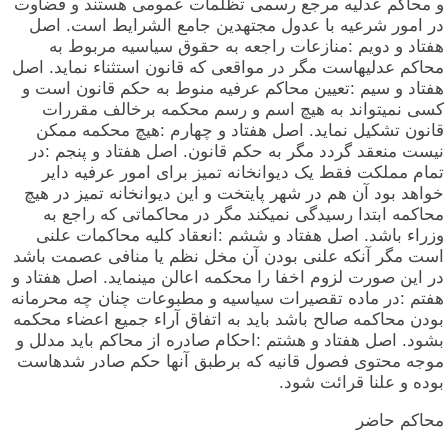
و محاکم عدلیه مرجع رسمی تظلمات عمومی هستند و قضاوت
در امور شرعیه با عدول مجتهدین جامع الشرایط است. اصل
هفتاد و دویم :منازعات راجعه به حقوق سیاسیه مربوط به
محاکم عدلیهاست مگر در مواقعی که قانون استثناء نماید. اصل
هفتاد و سیم :تعیین محاکم عرفیه منوط به حکم قانون است و
کسی نمیتواند به هیچ اسم و رسم محکمه برخالف مقررات
قانون تشکیل نماید. اصل هفتاد و چهارم :هیچ محکمه ممکن
نیست منعقد گردد مگر به حکم قانون. اصل هفتاد و پنجم :در
تمام مملکت فقط یک دیوانخانه تمیز برای امور عرفیه دایر
خواهد بود آن هم در شهر پایتخت و این دیوانخانه تمیز در هیچ
محاکمه ابتدا رسیدگی نمیکند مگر در محاکماتی که راجع به
وزراء باشد. اصل هفتاد و ششم :انعقاد کلیه محاکمات علنی
است مگر آنکه علنی بودن آن مخل نظم یا منافی عصمت باشد
در این صورت لزوم اخفا را محکمه اعالن مینماید. اصل هفتاد و
هفتم :در ماده تقصیرات سیاسیه و مطبوعات چنان چه محرمانه
بودن محاکمه صالح باشد باید به اتفاق آراء جمیع اعضاء محکمه
بشود. اصل هفتاد و هشتم :احکام صادره از محاکم باید مدلل و
موجه محتوی فصول قانیه که برطبق آنها حکم صادر شدهاست
بوده و علنا قرائت شود.
محاکم حاضر