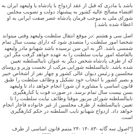
باشد یا مادری که قبل از عقد ازدواج با پادشاه یا ولیعهد ایران به
اقتضاء مصالح عالیه کشور به پیشنهاد دولت و تصویب مجلس
شورای ملی به موجب فرمان پادشاه عصر صفت ایرانی به او
اعطاء شده باشد.]
اصل سی و هشتم :در موقع انتقال سلطنت ولیعهد وقتی میتواند
شخصا امور سلطنت را متصدی شود که دارای بیست سال تمام
شمسی باشد. اگر به این سن نرسیده باشد شهبانو مادر ولیعهد
بالفاصله امور نیابت سلطنت را به عهده خواهد گرفت مگر این
که از طرف پادشاه شخص دیگر به عنوان نایبالسلطنه تعیین
شده باشد. نایبالسلطنه شورایی مرکب از نخست وزیر و روسای
مجلسین و رئیس دیوان عالی کشور و چهار نفر از اشخاص خبیر
و بصیر کشور با انتخاب خود تشکیل و وظائف سلطنت را طبق
قانون اساسی با مشاوره آن شورا انجام خواهد داد تا ولیعهد
بسن بیست سال تمام برسد. در صورت فوت یا کنارهگیری
نایبالسلطنه شورای مزبور موقتا وظائف نیابت سلطنت را تا
تعیین نایبالسلطنه از طرف مجلسین از غیر خانواده قاجار انجام
خواهد داد. ازدواج شهبانو نایب السلطنه در حکم کنارهگیری
است.
[*اصول سه گانه -۸۳ -۱۴ -۲۴ متمم قانون اساسی از طرف