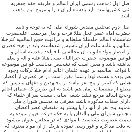
اصل اول :مذهب رسمی ایران اسالم و طریقه حقه جعفریه
اثنی عشریهاست باید پادشاه ایران دارا و مروج این مذهب
باشد.
اصل دوم :مجلس مقدس شورای ملی که به توجه و تایید
حضرت امام عصر عجل هللا فرجه و بذل مرحمت اعلیحضرت
شاهنشاه اسالم خلدهللا سلطانه و مراقبت حجج اسالمیه کثرهللا
امثالهم و عامه ملت ایران تأسیس شدهاست باید در هیچ عصری
از اعصار مواد قانونیه آن مخالفتی با قواعد مقدسه اسالم و
قوانین موضوعه حضرت خیراالنام صلی هللا علیه و آله و سلم
نداشته باشد و معین است که تشخیص مخالفت قوانین موضوعه
با قواعد اسالمیه بر عهده علمای اعالم ادام هللا برکات وجود
هم بوده و هست لهذا رسما مقرر است در هر عصری از اعصار
هیاتی که کمتر از پنج نفر نباشد از مجتهدین و فقهای متدینین که
مطلع از مقتضیات زمان هم باشند به این طریق که علمای اعالم
وحجج اسالم مرجع تقلید شیعه اسامی بیست نفر از علماء که
دارای صفات مذکوره باشند معرفی به مجلس شورای ملی
بنمایند پنج نفر از آنها را یا بیشتر به مقتضای عصر اعضای
مجلس شورای ملی باالتفاق یا به حکم قرعه تعیین نموده به
سمت عضویت بشناسند تا موادی که در مجلس عنوان میشود
به دقت مذاکره و غور رسی نموده هریک از آن مواد معنونه که