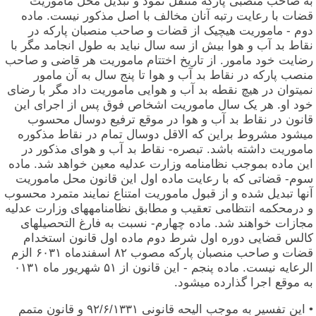
به صاحب منصبی پارکه منتقل نمود و تبدیل محل ماموریت
قضات با رعایت رتبه آنان مخالف با اصل مذکور نیست. ماده
دوم - ماموریت هیچیک از قضات و صاحب منصبان پارکه در
نقاط بد آب و هوا بیش از سه سال نباید به طول انجامد مگر با
رضایت خود مامور. از تاریخ اختتام ماموریت هر قاضی و صاحب
منصب پارکه در نقاط بد آب و هوا تا پنج سال به آن مامور
نمیتوان در هیچ نقطه بد آب و هوایی ماموریت داد مگر با رضای
خود او. هر یک سال ماموریت اشخاص فوق پس از اجرای این
قانون در نقاط بد آب و هوا در موقع ترفیع دوسال محسوب
میشود مشروط براین که الاقل دوسال تمام در نقاط مذکوره
ماموریت داشته باشد. تبصره- نقاط بد آب و هوای مذکور در
این ماده بموجب نظامنامه وزارت عدلیه معین خواهد شد. ماده
سوم- قضاتی که با رعایت ماده اول این قانون محل ماموریت
آنها تبدیل شده و از قبول ماموریت امتناع نمایند متمرد محسوب
و درمحکمه انتظامی تعقیب و مطابق نظامنامههای وزارت عدلیه
مجازات خواهند شد. ماده چهارم- نسبت به فارغ التحصیلهای
کالس قضایی دوره اول شرط دوم ماده اول قانون استخدام
قضات و صاحب منصبان پارکه مصوب ۸۲ اسفندماه ۶۰۳۱ الزم
الرعایه نیست. ماده پنجم - این قانون از ۵۱ شهریور ماه ۰۱۳۱
به موقع اجرا گذارده میشود.
• این تفسیر به موجب الیحه قانونی ۹۲/۶/۱۳۳۱ و قانون متمم